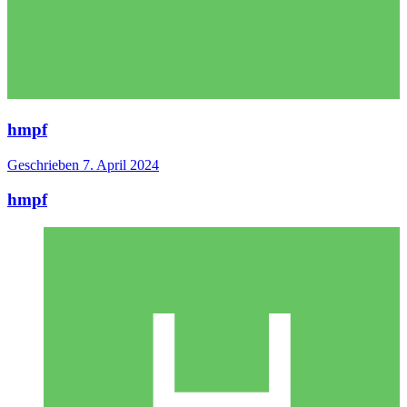
hmpf
Geschrieben
7. April 2024
hmpf