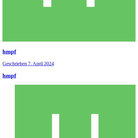
hmpf
Geschrieben
7. April 2024
hmpf