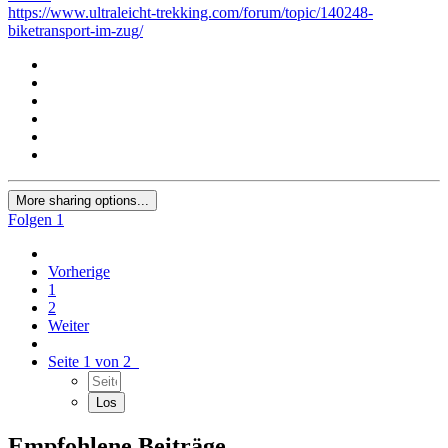
https://www.ultraleicht-trekking.com/forum/topic/140248-
biketransport-im-zug/
More sharing options...
Folgen
1
Vorherige
1
2
Weiter
Seite 1 von 2
Empfohlene Beiträge