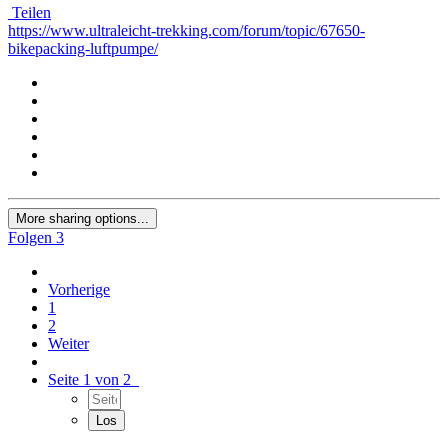
Teilen
https://www.ultraleicht-trekking.com/forum/topic/67650-
bikepacking-luftpumpe/
More sharing options...
Folgen
3
Vorherige
1
2
Weiter
Seite 1 von 2