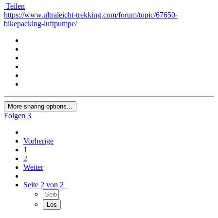
Teilen
https://www.ultraleicht-trekking.com/forum/topic/67650-
bikepacking-luftpumpe/
More sharing options...
Folgen
3
Vorherige
1
2
Weiter
Seite 2 von 2