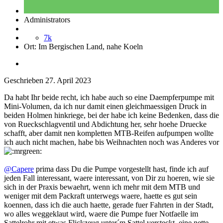
Administrators
7k
Ort:
Im Bergischen Land, nahe Koeln
Geschrieben
27. April 2023
Da habt Ihr beide recht, ich habe auch so eine Daempferpumpe mit
Mini-Volumen, da ich nur damit einen gleichmaessigen Druck in
beiden Holmen hinkriege, bei der habe ich keine Bedenken, dass die
von Rueckschlagventil und Abdichtung her, sehr hoehe Druecke
schafft, aber damit nen kompletten MTB-Reifen aufpumpen wollte
ich auch nicht machen, habe bis Weihnachten noch was Anderes vor
@Capere
prima dass Du die Pumpe vorgestellt hast, finde ich auf
jeden Fall interessant, waere interessant, von Dir zu hoeren, wie sie
sich in der Praxis bewaehrt, wenn ich mehr mit dem MTB und
weniger mit dem Packraft unterwegs waere, haette es gut sein
koennen, dass ich die auch haette, gerade fuer Fahrten in der Stadt,
wo alles weggeklaut wird, waere die Pumpe fuer Notfaelle im
Sattelrohr mit etwas Flickzeug unter´m Sattel versteckt, eine nette