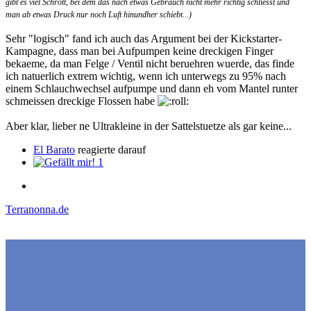
gibt es viel Schrott, bei dem das nach etwas Gebrauch nicht mehr richtig schliesst und
man ab etwas Druck nur noch Luft hinundher schiebt...)
Sehr "logisch" fand ich auch das Argument bei der Kickstarter-
Kampagne, dass man bei Aufpumpen keine dreckigen Finger
bekaeme, da man Felge / Ventil nicht beruehren wuerde, das finde
ich natuerlich extrem wichtig, wenn ich unterwegs zu 95% nach
einem Schlauchwechsel aufpumpe und dann eh vom Mantel runter
schmeissen dreckige Flossen habe
Aber klar, lieber ne Ultrakleine in der Sattelstuetze als gar keine...
El Barato
reagierte darauf
1
Terranonna.de