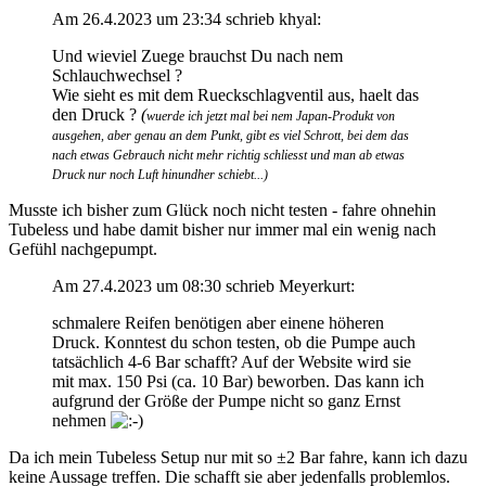
Am 26.4.2023 um 23:34 schrieb khyal:
Und wieviel Zuege brauchst Du nach nem
Schlauchwechsel ?
Wie sieht es mit dem Rueckschlagventil aus, haelt das
den Druck ?
(
wuerde ich jetzt mal bei nem Japan-Produkt von
ausgehen, aber genau an dem Punkt, gibt es viel Schrott, bei dem das
nach etwas Gebrauch nicht mehr richtig schliesst und man ab etwas
Druck nur noch Luft hinundher schiebt...)
Musste ich bisher zum Glück noch nicht testen - fahre ohnehin
Tubeless und habe damit bisher nur immer mal ein wenig nach
Gefühl nachgepumpt.
Am 27.4.2023 um 08:30 schrieb Meyerkurt:
schmalere Reifen benötigen aber einene höheren
Druck. Konntest du schon testen, ob die Pumpe auch
tatsächlich 4-6 Bar schafft? Auf der Website wird sie
mit max. 150 Psi (ca. 10 Bar) beworben. Das kann ich
aufgrund der Größe der Pumpe nicht so ganz Ernst
nehmen
Da ich mein Tubeless Setup nur mit so ±2 Bar fahre, kann ich dazu
keine Aussage treffen. Die schafft sie aber jedenfalls problemlos.