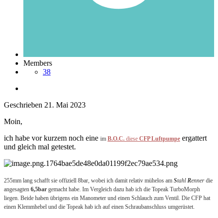
Members
38
Geschrieben
21. Mai 2023
Moin,
ich habe vor kurzem noch eine
ergattert
im
B.O.C.
diese
CFP Luftpumpe
und gleich mal getestet.
255mm lang schafft sie offiziell 8bar, wobei ich damit relativ mühelos am
S
tahl
R
enner
die
angesagten
6,5bar
gemacht habe. Im
Vergleich
dazu hab ich die Topeak TurboMorph
liegen. Beide haben übrigens ein Manometer und einen Schlauch zum Ventil. Die CFP hat
einen Klemmhebel und die Topeak hab ich auf einen Schraubanschluss umgerüstet.