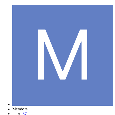
Members
87