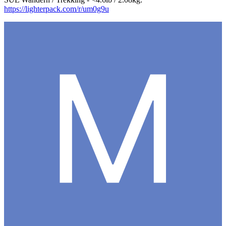
https://lighterpack.com/r/um0g9u