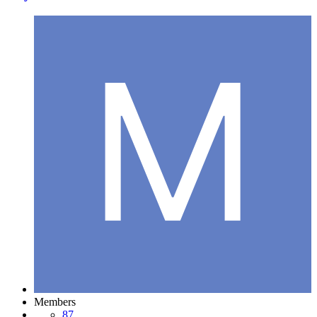
Members
87