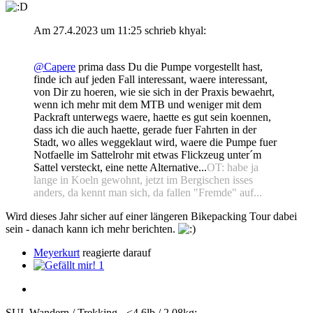
Am 27.4.2023 um 11:25 schrieb khyal:
@Capere
prima dass Du die Pumpe vorgestellt hast,
finde ich auf jeden Fall interessant, waere interessant,
von Dir zu hoeren, wie sie sich in der Praxis bewaehrt,
wenn ich mehr mit dem MTB und weniger mit dem
Packraft unterwegs waere, haette es gut sein koennen,
dass ich die auch haette, gerade fuer Fahrten in der
Stadt, wo alles weggeklaut wird, waere die Pumpe fuer
Notfaelle im Sattelrohr mit etwas Flickzeug unter´m
Sattel versteckt, eine nette Alternative...
OT: habe ja
lange in Koeln gewohnt, jetzt im Bergischen isses
anders, da kennt man sich, da fallen "Fremde" auf...
Wird dieses Jahr sicher auf einer längeren Bikepacking Tour dabei
sein - danach kann ich mehr berichten.
Meyerkurt
reagierte darauf
1
SUL Wandern / Trekking - <4.6lb / 2.08kg: