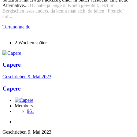
Alternative...
OT: habe ja lange in Koeln gewohnt, jetzt im
Bergischen isses anders, da kennt man sich, da fallen "Fremde"
auf...
Terranonna.de
2 Wochen später...
Capere
Geschrieben
9. Mai 2023
Capere
Members
961
Geschrieben
9. Mai 2023