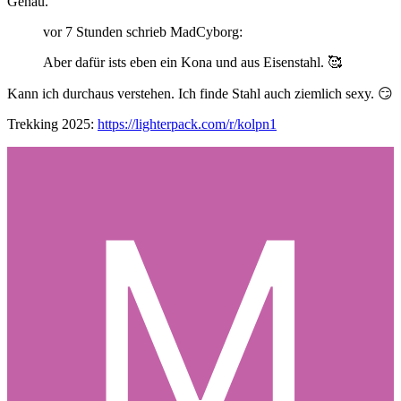
Genau.
vor 7 Stunden schrieb MadCyborg:
Aber dafür ists eben ein Kona und aus Eisenstahl.
🥰
Kann ich durchaus verstehen. Ich finde Stahl auch ziemlich sexy.
😏
Trekking 2025:
https://lighterpack.com/r/kolpn1