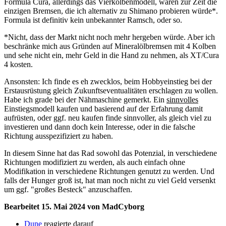
Formula Cura, allerdings das Vierkolbenmodell, wären zur Zeit die
einzigen Bremsen, die ich alternativ zu Shimano probieren würde*.
Formula ist definitiv kein unbekannter Ramsch, oder so.
*Nicht, dass der Markt nicht noch mehr hergeben würde. Aber ich
beschränke mich aus Gründen auf Mineralölbremsen mit 4 Kolben
und sehe nicht ein, mehr Geld in die Hand zu nehmen, als XT/Cura
4 kosten.
Ansonsten: Ich finde es eh zwecklos, beim Hobbyeinstieg bei der
Erstausrüstung gleich Zukunftseventualitäten erschlagen zu wollen.
Habe ich grade bei der Nähmaschine gemerkt. Ein
sinnvolles
Einstiegsmodell kaufen und basierend auf der Erfahrung damit
aufrüsten, oder ggf. neu kaufen finde sinnvoller, als gleich viel zu
investieren und dann doch kein Interesse, oder in die falsche
Richtung ausspezifiziert zu haben.
In diesem Sinne hat das Rad sowohl das Potenzial, in verschiedene
Richtungen modifiziert zu werden, als auch einfach ohne
Modifikation in verschiedene Richtungen genutzt zu werden. Und
falls der Hunger groß ist, hat man noch nicht zu viel Geld versenkt
um ggf. "großes Besteck" anzuschaffen.
Bearbeitet
15. Mai 2024
von MadCyborg
Dune
reagierte darauf