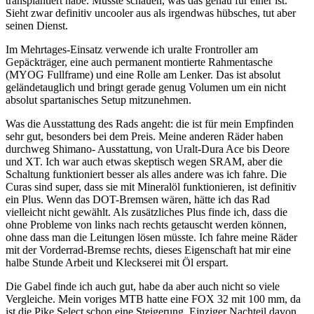
transplantiert habe. Müsste schauen, was das genau für einer ist.
Sieht zwar definitiv uncooler aus als irgendwas hübsches, tut aber
seinen Dienst.
Im Mehrtages-Einsatz verwende ich uralte Frontroller am
Gepäckträger, eine auch permanent montierte Rahmentasche
(MYOG Fullframe) und eine Rolle am Lenker. Das ist absolut
geländetauglich und bringt gerade genug Volumen um ein nicht
absolut spartanisches Setup mitzunehmen.
Was die Ausstattung des Rads angeht: die ist für mein Empfinden
sehr gut, besonders bei dem Preis. Meine anderen Räder haben
durchweg Shimano- Ausstattung, von Uralt-Dura Ace bis Deore
und XT. Ich war auch etwas skeptisch wegen SRAM, aber die
Schaltung funktioniert besser als alles andere was ich fahre. Die
Curas sind super, dass sie mit Mineralöl funktionieren, ist definitiv
ein Plus. Wenn das DOT-Bremsen wären, hätte ich das Rad
vielleicht nicht gewählt. Als zusätzliches Plus finde ich, dass die
ohne Probleme von links nach rechts getauscht werden können,
ohne dass man die Leitungen lösen müsste. Ich fahre meine Räder
mit der Vorderrad-Bremse rechts, dieses Eigenschaft hat mir eine
halbe Stunde Arbeit und Kleckserei mit Öl erspart.
Die Gabel finde ich auch gut, habe da aber auch nicht so viele
Vergleiche. Mein voriges MTB hatte eine FOX 32 mit 100 mm, da
ist die Pike Select schon eine Steigerung. Einziger Nachteil davon