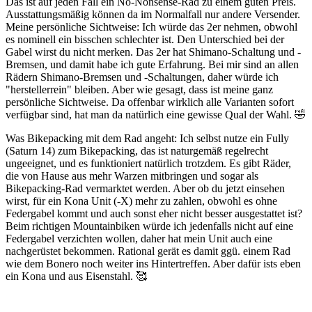
Das ist auf jeden Fall ein No-Nonsense-Rad zu einem guten Preis.
Ausstattungsmäßig können da im Normalfall nur andere Versender.
Meine persönliche Sichtweise: Ich würde das 2er nehmen, obwohl
es nominell ein bisschen schlechter ist. Den Unterschied bei der
Gabel wirst du nicht merken. Das 2er hat Shimano-Schaltung und -
Bremsen, und damit habe ich gute Erfahrung. Bei mir sind an allen
Rädern Shimano-Bremsen und -Schaltungen, daher würde ich
"herstellerrein" bleiben. Aber wie gesagt, dass ist meine ganz
persönliche Sichtweise. Da offenbar wirklich alle Varianten sofort
verfügbar sind, hat man da natürlich eine gewisse Qual der Wahl.
🤣
Was Bikepacking mit dem Rad angeht: Ich selbst nutze ein Fully
(Saturn 14) zum Bikepacking, das ist naturgemäß regelrecht
ungeeignet, und es funktioniert natürlich trotzdem. Es gibt Räder,
die von Hause aus mehr Warzen mitbringen und sogar als
Bikepacking-Rad vermarktet werden. Aber ob du jetzt einsehen
wirst, für ein Kona Unit (-X) mehr zu zahlen, obwohl es ohne
Federgabel kommt und auch sonst eher nicht besser ausgestattet ist?
Beim richtigen Mountainbiken würde ich jedenfalls nicht auf eine
Federgabel verzichten wollen, daher hat mein Unit auch eine
nachgerüstet bekommen. Rational gerät es damit ggü. einem Rad
wie dem Bonero noch weiter ins Hintertreffen. Aber dafür ists eben
ein Kona und aus Eisenstahl.
🥰