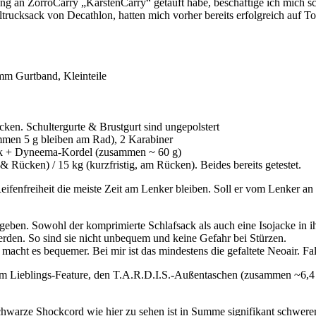
ng an ZorroCarry „KarstenCarry“ getauft habe, beschäftige ich mich scho
ltrucksack von Decathlon, hatten mich vorher bereits erfolgreich auf To
m Gurtband, Kleinteile
ken. Schultergurte & Brustgurt sind ungepolstert
men 5 g bleiben am Rad), 2 Karabiner
ck + Dyneema-Kordel (zusammen ~ 60 g)
 Rücken) / 15 kg (kurzfristig, am Rücken). Beides bereits getestet.
ifenfreiheit die meiste Zeit am Lenker bleiben. Soll er vom Lenker an
geben. Sowohl der komprimierte Schlafsack als auch eine Isojacke in ih
rden. So sind sie nicht unbequem und keine Gefahr bei Stürzen.
macht es bequemer. Bei mir ist das mindestens die gefaltete Neoair. Fa
m Lieblings-Feature, den T.A.R.D.I.S.-Außentaschen (zusammen ~6,4 l)
hwarze Shockcord wie hier zu sehen ist in Summe signifikant schwerer (2