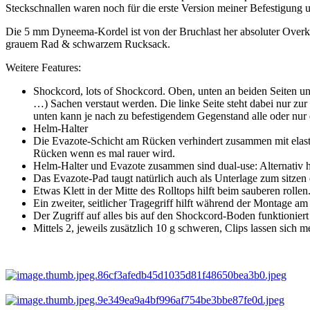
Steckschnallen waren noch für die erste Version meiner Befestigung
Die 5 mm Dyneema-Kordel ist von der Bruchlast her absoluter Overkill
grauem Rad & schwarzem Rucksack.
Weitere Features:
Shockcord, lots of Shockcord. Oben, unten an beiden Seiten u
…) Sachen verstaut werden. Die linke Seite steht dabei nur z
unten kann je nach zu befestigendem Gegenstand alle oder nur 
Helm-Halter
Die Evazote-Schicht am Rücken verhindert zusammen mit elast
Rücken wenn es mal rauer wird.
Helm-Halter und Evazote zusammen sind dual-use: Alternativ hel
Das Evazote-Pad taugt natürlich auch als Unterlage zum sitzen 
Etwas Klett in der Mitte des Rolltops hilft beim sauberen rollen
Ein zweiter, seitlicher Tragegriff hilft während der Montage am
Der Zugriff auf alles bis auf den Shockcord-Boden funktionier
Mittels 2, jeweils zusätzlich 10 g schweren, Clips lassen sich