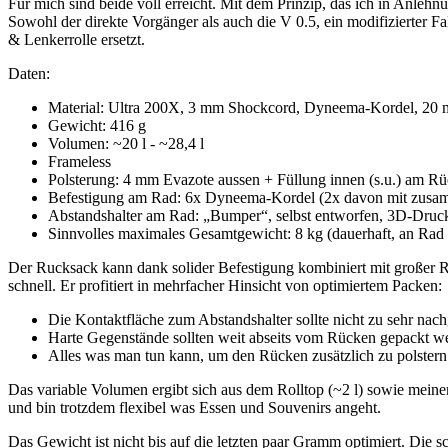
Für mich sind beide voll erreicht. Mit dem Prinzip, das ich in Anlehnu
Sowohl der direkte Vorgänger als auch die V 0.5, ein modifizierter Fa
& Lenkerrolle ersetzt.
Daten:
Material: Ultra 200X, 3 mm Shockcord, Dyneema-Kordel, 20 m
Gewicht: 416 g
Volumen: ~20 l - ~28,4 l
Frameless
Polsterung: 4 mm Evazote aussen + Füllung innen (s.u.) am Rüc
Befestigung am Rad: 6x Dyneema-Kordel (2x davon mit zusam
Abstandshalter am Rad: „Bumper“, selbst entworfen, 3D-Dru
Sinnvolles maximales Gesamtgewicht: 8 kg (dauerhaft, an Rad &
Der Rucksack kann dank solider Befestigung kombiniert mit großer Re
schnell. Er profitiert in mehrfacher Hinsicht von optimiertem Packen:
Die Kontaktfläche zum Abstandshalter sollte nicht zu sehr nach
Harte Gegenstände sollten weit abseits vom Rücken gepackt we
Alles was man tun kann, um den Rücken zusätzlich zu polstern 
Das variable Volumen ergibt sich aus dem Rolltop (~2 l) sowie meine
und bin trotzdem flexibel was Essen und Souvenirs angeht.
Das Gewicht ist nicht bis auf die letzten paar Gramm optimiert. Die sc