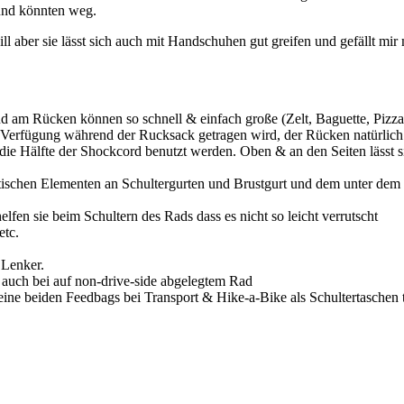
 und könnten weg.
 aber sie lässt sich auch mit Handschuhen gut greifen und gefällt mir
nd am Rücken können so schnell & einfach große (Zelt, Baguette, Piz
ur Verfügung während der Rucksack getragen wird, der Rücken natürli
die Hälfte der Shockcord benutzt werden. Oben & an den Seiten lässt si
ischen Elementen an Schultergurten und Brustgurt und dem unter dem 
fen sie beim Schultern des Rads dass es nicht so leicht verrutscht
etc.
.
 Lenker.
t auch bei auf non-drive-side abgelegtem Rad
 meine beiden Feedbags bei Transport & Hike-a-Bike als Schultertaschen 