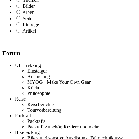
Bilder
Alben
Seiten
Einträge
Artikel
Forum
UL-Trekking
Einsteiger
Ausrüstung
MYOG - Make Your Own Gear
Küche
Philosophie
Reise
Reiseberichte
Tourvorbereitung
Packraft
Packrafts
Packraft Zubehör, Reviere und mehr
Bikepacking
Bikes und sonstige Ausrüstung, Fahrtechnik usw.