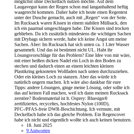
möglichst ohne Deckelfach nutzen möchte. Auf dem
Laugavegur kann der Regen schon mal langanhaltend heftig
waagerecht kommen. Daher habe ich heute einen Regentest
unter der Dusche gemacht, auch mit „Regen“ von der Seite.
Im Rucksack waren Kissen in einem stabilen Müllsack, den
ich ein paarmal umgeschlagen habe. Die Kissen sind trocken
geblieben. Da ich zusätzlich mindestens die wichtigen Sachen
mit Drybags sichern werde, habe ich keine Angst um meine
Sachen. Aber: Im Rucksack hat sich unten ca. 1 Liter Wasser
gesammelt. Und das ist bestimmt nicht UL. Habt ihr
Lösungsvorschläge für das Problem? Eine Idee von mir wäre,
mit einer heißen dicken Nadel ein Loch in den Boden zu
stechen und dadurch einen an einem leichten kleinen
Plastikring geknoteten Wollfaden nach unten durchzuziehen.
Oder ein kleines Loch zu stanzen. Aber das würde ich
natürlich ungern machen. Ich wäre also dankbar für eure
Tipps: andere Lösungen, ginge meine Lösung, oder sollte ich
das auf keinen Fall machen, weil ich dann meinen Rucksack
zerstöre? Bodenmaterial ist lt. Osprey: Bluesign®
zertifiziertes, recyceltes, hochfestes Nylon (100D),
PFC-/PFAS-freie DWR-Beschichtung. Ich vermute, mit
Deckelfach habe ich das gleiche Problem. Ein Regencover
habe ich nicht und eigentlich wollte ich auch keinen benutzen.
18. Juni 2025
9 Antworten