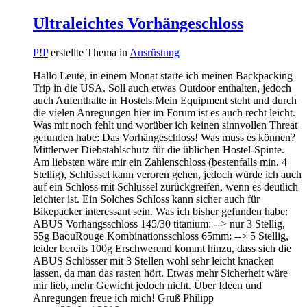
Ultraleichtes Vorhängeschloss
P!P
erstellte Thema in
Ausrüstung
Hallo Leute, in einem Monat starte ich meinen Backpacking
Trip in die USA. Soll auch etwas Outdoor enthalten, jedoch
auch Aufenthalte in Hostels.Mein Equipment steht und durch
die vielen Anregungen hier im Forum ist es auch recht leicht.
Was mit noch fehlt und worüber ich keinen sinnvollen Threat
gefunden habe: Das Vorhängeschloss! Was muss es können?
Mittlerwer Diebstahlschutz für die üblichen Hostel-Spinte.
Am liebsten wäre mir ein Zahlenschloss (bestenfalls min. 4
Stellig), Schlüssel kann veroren gehen, jedoch würde ich auch
auf ein Schloss mit Schlüssel zurückgreifen, wenn es deutlich
leichter ist. Ein Solches Schloss kann sicher auch für
Bikepacker interessant sein. Was ich bisher gefunden habe:
ABUS Vorhangsschloss 145/30 titanium: --> nur 3 Stellig,
55g BaouRouge Kombinationsschloss 65mm: --> 5 Stellig,
leider bereits 100g Erschwerend kommt hinzu, dass sich die
ABUS Schlösser mit 3 Stellen wohl sehr leicht knacken
lassen, da man das rasten hört. Etwas mehr Sicherheit wäre
mir lieb, mehr Gewicht jedoch nicht. Über Ideen und
Anregungen freue ich mich! Gruß Philipp