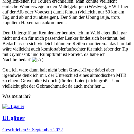
Möglichkeiten für Touren erschließen. Man könnte vielleicht
einfache Wanderwege in den Mittelgebirgen (Westweg, HW 1 hier
auf der Alb oder Vogesen) damit fahren (vielleicht nur 50 km am
Tag und ab und zu absteigen). Der Sinn der Übung ist ja, trotz
kaputtem Haxen rauszukommen...
Den Untergriff am Rennlenker benutze ich im Wald eigentlich gar
nicht und ein für mich passender Lenker findet sich bestimmt, bei
Bedarf lassen sich vielleicht dünnere Reifen montieren... das hardtail
wäre vielleicht auch komfortabler/aufrechter für mich (aber der Tip
mit Gymnastik und Rumpfkraft ist korrekt, da habe ich
Nachholbedarf
)
Gut, ich wäre dann halt nicht beim Gravel-Hype dabei aber
irgendwie denk ich mir, der Unterschied eines altmodischen MTB
zu einem Gravelbike ist doch (für den Laien) nicht groß... Und
vielleicht gibt der Gebrauchtmarkt da auch mehr her ...
Was meint ihr?
ULgäuer
Geschrieben
9. September 2022