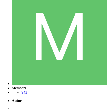
Members
943
Autor