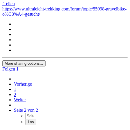
Teilen
https://www.ultraleicht-trekking.com/forum/topic/55998-gravelbike-
o%C3%A4-gesucht/
More sharing options...
Folgen
1
Vorherige
1
2
Weiter
Seite 2 von 2