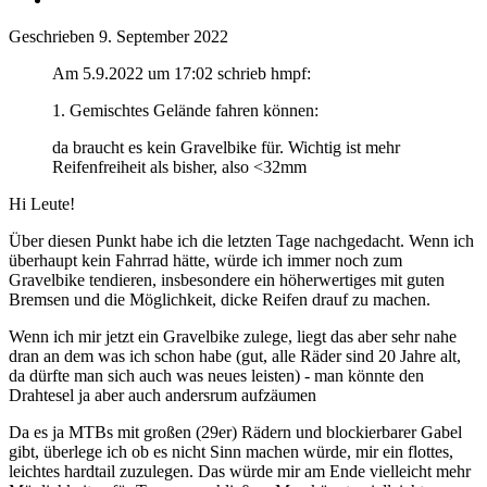
Geschrieben
9. September 2022
Am 5.9.2022 um 17:02 schrieb hmpf:
1. Gemischtes Gelände fahren können:
da braucht es kein Gravelbike für. Wichtig ist mehr
Reifenfreiheit als bisher, also <32mm
Hi Leute!
Über diesen Punkt habe ich die letzten Tage nachgedacht. Wenn ich
überhaupt kein Fahrrad hätte, würde ich immer noch zum
Gravelbike tendieren, insbesondere ein höherwertiges mit guten
Bremsen und die Möglichkeit, dicke Reifen drauf zu machen.
Wenn ich mir jetzt ein Gravelbike zulege, liegt das aber sehr nahe
dran an dem was ich schon habe (gut, alle Räder sind 20 Jahre alt,
da dürfte man sich auch was neues leisten) - man könnte den
Drahtesel ja aber auch andersrum aufzäumen
Da es ja MTBs mit großen (29er) Rädern und blockierbarer Gabel
gibt, überlege ich ob es nicht Sinn machen würde, mir ein flottes,
leichtes hardtail zuzulegen. Das würde mir am Ende vielleicht mehr