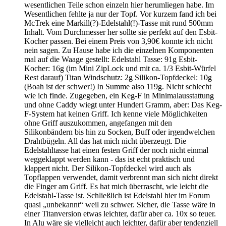
wesentlichen Teile schon einzeln hier herumliegen habe. Im
Wesentlichen fehlte ja nur der Topf. Vor kurzem fand ich bei
McTrek eine Markill(?)-Edelstahl(!)-Tasse mit rund 500mm
Inhalt. Vom Durchmesser her sollte sie perfekt auf den Esbit-
Kocher passen. Bei einem Preis von 3,90€ konnte ich nicht
nein sagen. Zu Hause habe ich die einzelnen Komponenten
mal auf die Waage gestellt: Edelstahl Tasse: 91g Esbit-
Kocher: 16g (im Mini ZipLock und mit ca. 1/3 Esbit-Würfel
Rest darauf) Titan Windschutz: 2g Silikon-Topfdeckel: 10g
(Boah ist der schwer!) In Summe also 119g. Nicht schlecht
wie ich finde. Zugegeben, ein Keg-F in Minimalausstattung
und ohne Caddy wiegt unter Hundert Gramm, aber: Das Keg-
F-System hat keinen Griff. Ich kenne viele Möglichkeiten
ohne Griff auszukommen, angefangen mit den
Silikonbändern bis hin zu Socken, Buff oder irgendwelchen
Drahtbügeln. All das hat mich nicht überzeugt. Die
Edelstahltasse hat einen festen Griff der noch nicht einmal
weggeklappt werden kann - das ist echt praktisch und
klappert nicht. Der Silikon-Topfdeckel wird auch als
Topflappen verwendet, damit verbrennt man sich nicht direkt
die Finger am Griff. Es hat mich überrascht, wie leicht die
Edelstahl-Tasse ist. Schließlich ist Edelstahl hier im Forum
quasi „unbekannt“ weil zu schwer. Sicher, die Tasse wäre in
einer Titanversion etwas leichter, dafür aber ca. 10x so teuer.
In Alu wäre sie vielleicht auch leichter, dafür aber tendenziell