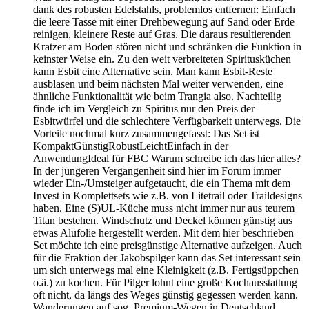
dank des robusten Edelstahls, problemlos entfernen: Einfach
die leere Tasse mit einer Drehbewegung auf Sand oder Erde
reinigen, kleinere Reste auf Gras. Die daraus resultierenden
Kratzer am Boden stören nicht und schränken die Funktion in
keinster Weise ein. Zu den weit verbreiteten Spiritusküchen
kann Esbit eine Alternative sein. Man kann Esbit-Reste
ausblasen und beim nächsten Mal weiter verwenden, eine
ähnliche Funktionalität wie beim Trangia also. Nachteilig
finde ich im Vergleich zu Spiritus nur den Preis der
Esbitwürfel und die schlechtere Verfügbarkeit unterwegs. Die
Vorteile nochmal kurz zusammengefasst: Das Set ist
KompaktGünstigRobustLeichtEinfach in der
AnwendungIdeal für FBC Warum schreibe ich das hier alles?
In der jüngeren Vergangenheit sind hier im Forum immer
wieder Ein-/Umsteiger aufgetaucht, die ein Thema mit dem
Invest in Komplettsets wie z.B. von Litetrail oder Traildesigns
haben. Eine (S)UL-Küche muss nicht immer nur aus teurem
Titan bestehen. Windschutz und Deckel können günstig aus
etwas Alufolie hergestellt werden. Mit dem hier beschrieben
Set möchte ich eine preisgünstige Alternative aufzeigen. Auch
für die Fraktion der Jakobspilger kann das Set interessant sein
um sich unterwegs mal eine Kleinigkeit (z.B. Fertigsüppchen
o.ä.) zu kochen. Für Pilger lohnt eine große Kochausstattung
oft nicht, da längs des Weges günstig gegessen werden kann.
Wanderungen auf sog. Premium-Wegen in Deutschland