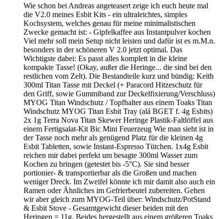
Wie schon bei Andreas angeteasert zeige ich euch heute mal
die V2.0 meines Esbit Kits - ein ultraleichtes, simples
Kochsystem, welches genau für meine minimalistischen
Zwecke gemacht ist: - Gipfelkaffee aus Instantpulver kochen
Viel mehr soll mein Setup nicht leisten und dafür ist es m.M.n.
besonders in der schöneren V 2.0 jetzt optimal. Das
Wichtigste dabei: Es passt alles komplett in die kleine
kompakte Tasse! (Okay, außer die Heringe... die sind bei den
restlichen vom Zelt). Die Bestandteile kurz und bündig: Keith
300ml Titan Tasse mit Deckel (+ Paracord Hitzeschutz für
den Griff, sowie Gummiband zur Deckelfixierung/Verschluss)
MYOG Titan Windschutz / Topfhalter aus einem Toaks Titan
Windschutz MYOG Titan Esbit Tray (alá BGET f. 4g Esbits)
2x 1g Terra Nova Titan Skewer Heringe Plastik-Faltlöffel aus
einem Fertigsalat-Kit Bic Mini Feuerzeug Wie man sieht ist in
der Tasse noch mehr als genügend Platz für die kleinen 4g
Esbit Tabletten, sowie Instant-Espresso Tütchen. 1x4g Esbit
reichen mir dabei perfekt um besagte 300ml Wasser zum
Kochen zu bringen (getestet bis -5°C). Sie sind besser
portionier- & transportierbar als die Großen und machen
weniger Dreck. Im Zweifel könnte ich mir damit also auch ein
Ramen oder Ähnliches im Gefrierbeutel zubereiten. Gehen
wir aber gleich zum MYOG-Teil über: Windschutz/PotStand
& Esbit Stove - Gesamtgewicht dieser beiden mit den
Heringen = 11g. Beides hergestellt aus einem größeren Toaks