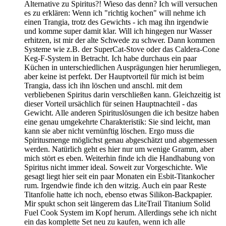
Alternative zu Spiritus?! Wieso das denn? Ich will versuchen
es zu erklären: Wenn ich "richtig kochen" will nehme ich
einen Trangia, trotz des Gewichts - ich mag ihn irgendwie
und komme super damit klar. Will ich hingegen nur Wasser
erhitzen, ist mir der alte Schwede zu schwer. Dann kommen
Systeme wie z.B. der SuperCat-Stove oder das Caldera-Cone
Keg-F-System in Betracht. Ich habe durchaus ein paar
Küchen in unterschiedlichen Ausprägungen hier herumliegen,
aber keine ist perfekt. Der Hauptvorteil für mich ist beim
Trangia, dass ich ihn löschen und anschl. mit dem
verbliebenen Spiritus darin verschließen kann. Gleichzeitig ist
dieser Vorteil ursächlich für seinen Hauptnachteil - das
Gewicht. Alle anderen Spirituslösungen die ich besitze haben
eine genau umgekehrte Charakteristik: Sie sind leicht, man
kann sie aber nicht vernünftig löschen. Ergo muss die
Spiritusmenge möglichst genau abgeschätzt und abgemessen
werden. Natürlich geht es hier nur um wenige Gramm, aber
mich stört es eben. Weiterhin finde ich die Handhabung von
Spiritus nicht immer ideal. Soweit zur Vorgeschichte. Wie
gesagt liegt hier seit ein paar Monaten ein Esbit-Titankocher
rum. Irgendwie finde ich den witzig. Auch ein paar Reste
Titanfolie hatte ich noch, ebenso etwas Silikon-Backpapier.
Mir spukt schon seit längerem das LiteTrail Titanium Solid
Fuel Cook System im Kopf herum. Allerdings sehe ich nicht
ein das komplette Set neu zu kaufen, wenn ich alle