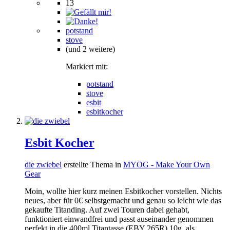
13
potstand
stove
(und 2 weitere)
Markiert mit:
potstand
stove
esbit
esbitkocher
Esbit Kocher
die zwiebel
erstellte Thema in
MYOG - Make Your Own
Gear
Moin, wollte hier kurz meinen Esbitkocher vorstellen. Nichts
neues, aber für 0€ selbstgemacht und genau so leicht wie das
gekaufte Titanding. Auf zwei Touren dabei gehabt,
funktioniert einwandfrei und passt auseinander genommen
perfekt in die 400ml Titantasse (EBY 265R) 10g, als