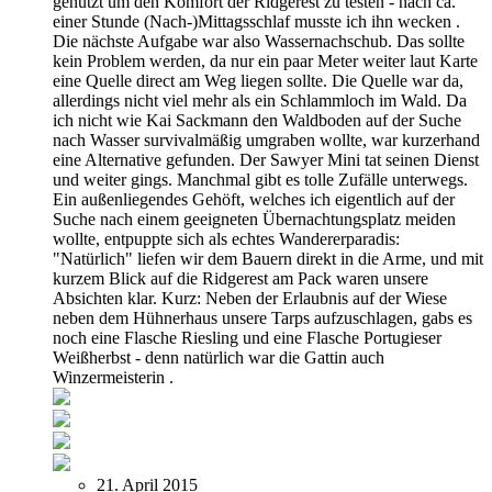
genutzt um den Komfort der Ridgerest zu testen - nach ca.
einer Stunde (Nach-)Mittagsschlaf musste ich ihn wecken .
Die nächste Aufgabe war also Wassernachschub. Das sollte
kein Problem werden, da nur ein paar Meter weiter laut Karte
eine Quelle direct am Weg liegen sollte. Die Quelle war da,
allerdings nicht viel mehr als ein Schlammloch im Wald. Da
ich nicht wie Kai Sackmann den Waldboden auf der Suche
nach Wasser survivalmäßig umgraben wollte, war kurzerhand
eine Alternative gefunden. Der Sawyer Mini tat seinen Dienst
und weiter gings. Manchmal gibt es tolle Zufälle unterwegs.
Ein außenliegendes Gehöft, welches ich eigentlich auf der
Suche nach einem geeigneten Übernachtungsplatz meiden
wollte, entpuppte sich als echtes Wandererparadis:
"Natürlich" liefen wir dem Bauern direkt in die Arme, und mit
kurzem Blick auf die Ridgerest am Pack waren unsere
Absichten klar. Kurz: Neben der Erlaubnis auf der Wiese
neben dem Hühnerhaus unsere Tarps aufzuschlagen, gabs es
noch eine Flasche Riesling und eine Flasche Portugieser
Weißherbst - denn natürlich war die Gattin auch
Winzermeisterin .
21. April 2015