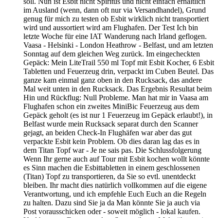
soll. Nun ist Esbit nicht Spiritus und nicht einfach erhältlich
im Ausland (wenn, dann oft nur via Versandhandel), Grund
genug für mich zu testen ob Esbit wirklich nicht transportiert
wird und aussortiert wird am Flughafen. Der Test Ich bin
letzte Woche für eine IAT Wanderung nach Irland geflogen.
Vaasa - Helsinki - London Heathrow - Belfast, und am letzten
Sonntag auf dem gleichen Weg zurück. Im eingecheckten
Gepäck: Mein LiteTrail 550 ml Topf mit Esbit Kocher, 6 Esbit
Tabletten und Feuerzeug drin, verpackt im Cuben Beutel. Das
ganze kam einmal ganz oben in den Rucksack, das andere
Mal weit unten in den Rucksack. Das Ergebnis Resultat beim
Hin und Rückflug: Null Probleme. Man hat mir in Vaasa am
Flughafen schon ein zweites MiniBic Feuerzeug aus dem
Gepäck geholt (es ist nur 1 Feuerzeug im Gepäck erlaubt!), in
Belfast wurde mein Rucksack separat durch den Scanner
gejagt, an beiden Check-In Flughäfen war aber das gut
verpackte Esbit kein Problem. Ob dies daran lag das es in
dem Titan Topf war - Je ne sais pas. Die Schlussfolgerung
Wenn Ihr gerne auch auf Tour mit Esbit kochen wollt könnte
es Sinn machen die Esbittabletten in einem geschlossenen
(Titan) Topf zu transportieren, da Sie so evtl. unentdeckt
bleiben. Ihr macht dies natürlich vollkommen auf die eigene
Verantwortung, und ich empfehle Euch Euch an die Regeln
zu halten. Dazu sind Sie ja da Man könnte Sie ja auch via
Post vorausschicken oder - soweit möglich - lokal kaufen.