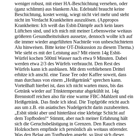
weniger robust, mit einer HA-Beschichtung versehen, oder
(ganz schlimm) aus blankem Alu. Edelstahl braucht keine
Beschichtung, kostet wenig, wiegt nicht viel mehr und steht
nicht im Verdacht Krankheiten auszulösen. (Appropos
Krankheiten: Ich weiß das Esbit-Dämpfe auch kein laues
Lüftchen sind, und ich mich mit meiner Lebensweise weitaus
größeren Gesundheitsrisiken aussetze, dennoch wollte ich auf
die immer wieder angeführten Nachteile von unbeschichtetem
Alu hinweisen. Bitte keine OT-Diskussion zu diesem Thema.)
Wie sieht es mit der Leistung aus? Mit einem 14g Esbit-
Würfel kochen 500ml Wasser nach etwa 9 Minuten. Dabei
werden etwa 2/3 des Würfels verbraucht. Den Rest des
Würfels kann ich ausblasen. Mit dem verbliebenen Drittel
erhitze ich anschl. eine Tasse Tee oder Kaffee soweit, dass
man durchaus von einem „Heißgetränk“ sprechen kann.
Vorteilhaft hierbei ist, dass ich nicht warten muss, bis das
Getränk wieder auf Trinktemperatur abgekühlt ist. 14g
Brennstoff reichen also für eine warme FBC-Mahlzeit und ein
Heißgetränk. Das finde ich ideal. Die Topfgröße reicht auch
aus um z.B. ein asiatisches Nudelgericht darin zuzubereiten.
„Esbit stinkt aber und hinterlässt eine klebrige Schicht auf
dem Topfboden!“ Stimmt, aber nach meiner Erfahrung hält
sich die Geruchsbelästigung in Grenzen. Den Rauch eines
Holzkochers empfinde ich persönlich als weitaus störender.
Was den Belag am Topfboden angeht, so lässt sich dieser,