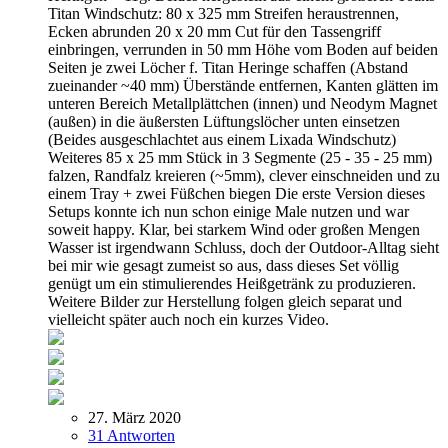
Titan Windschutz: 80 x 325 mm Streifen heraustrennen,
Ecken abrunden 20 x 20 mm Cut für den Tassengriff
einbringen, verrunden in 50 mm Höhe vom Boden auf beiden
Seiten je zwei Löcher f. Titan Heringe schaffen (Abstand
zueinander ~40 mm) Überstände entfernen, Kanten glätten im
unteren Bereich Metallplättchen (innen) und Neodym Magnet
(außen) in die äußersten Lüftungslöcher unten einsetzen
(Beides ausgeschlachtet aus einem Lixada Windschutz)
Weiteres 85 x 25 mm Stück in 3 Segmente (25 - 35 - 25 mm)
falzen, Randfalz kreieren (~5mm), clever einschneiden und zu
einem Tray + zwei Füßchen biegen Die erste Version dieses
Setups konnte ich nun schon einige Male nutzen und war
soweit happy. Klar, bei starkem Wind oder großen Mengen
Wasser ist irgendwann Schluss, doch der Outdoor-Alltag sieht
bei mir wie gesagt zumeist so aus, dass dieses Set völlig
genügt um ein stimulierendes Heißgetränk zu produzieren.
Weitere Bilder zur Herstellung folgen gleich separat und
vielleicht später auch noch ein kurzes Video.
27. März 2020
31 Antworten