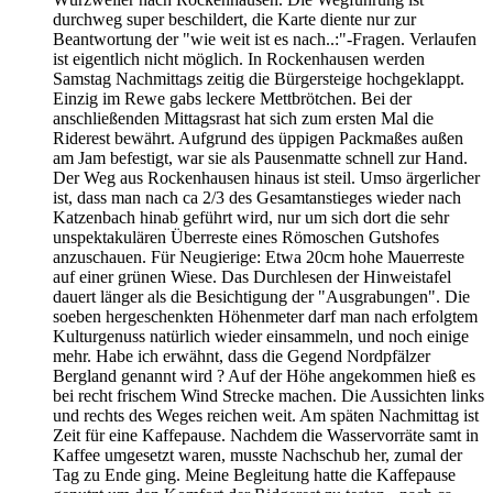
durchweg super beschildert, die Karte diente nur zur
Beantwortung der "wie weit ist es nach..:"-Fragen. Verlaufen
ist eigentlich nicht möglich. In Rockenhausen werden
Samstag Nachmittags zeitig die Bürgersteige hochgeklappt.
Einzig im Rewe gabs leckere Mettbrötchen. Bei der
anschließenden Mittagsrast hat sich zum ersten Mal die
Riderest bewährt. Aufgrund des üppigen Packmaßes außen
am Jam befestigt, war sie als Pausenmatte schnell zur Hand.
Der Weg aus Rockenhausen hinaus ist steil. Umso ärgerlicher
ist, dass man nach ca 2/3 des Gesamtanstieges wieder nach
Katzenbach hinab geführt wird, nur um sich dort die sehr
unspektakulären Überreste eines Römoschen Gutshofes
anzuschauen. Für Neugierige: Etwa 20cm hohe Mauerreste
auf einer grünen Wiese. Das Durchlesen der Hinweistafel
dauert länger als die Besichtigung der "Ausgrabungen". Die
soeben hergeschenkten Höhenmeter darf man nach erfolgtem
Kulturgenuss natürlich wieder einsammeln, und noch einige
mehr. Habe ich erwähnt, dass die Gegend Nordpfälzer
Bergland genannt wird ? Auf der Höhe angekommen hieß es
bei recht frischem Wind Strecke machen. Die Aussichten links
und rechts des Weges reichen weit. Am späten Nachmittag ist
Zeit für eine Kaffepause. Nachdem die Wasservorräte samt in
Kaffee umgesetzt waren, musste Nachschub her, zumal der
Tag zu Ende ging. Meine Begleitung hatte die Kaffepause