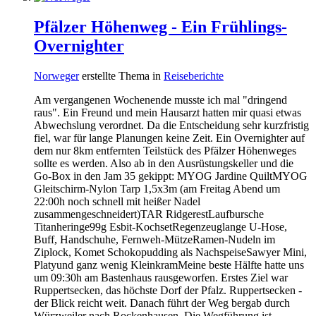
Pfälzer Höhenweg - Ein Frühlings-
Overnighter
Norweger
erstellte Thema in
Reiseberichte
Am vergangenen Wochenende musste ich mal "dringend
raus". Ein Freund und mein Hausarzt hatten mir quasi etwas
Abwechslung verordnet. Da die Entscheidung sehr kurzfristig
fiel, war für lange Planungen keine Zeit. Ein Overnighter auf
dem nur 8km entfernten Teilstück des Pfälzer Höhenweges
sollte es werden. Also ab in den Ausrüstungskeller und die
Go-Box in den Jam 35 gekippt: MYOG Jardine QuiltMYOG
Gleitschirm-Nylon Tarp 1,5x3m (am Freitag Abend um
22:00h noch schnell mit heißer Nadel
zusammengeschneidert)TAR RidgerestLaufbursche
Titanheringe99g Esbit-KochsetRegenzeuglange U-Hose,
Buff, Handschuhe, Fernweh-MützeRamen-Nudeln im
Ziplock, Komet Schokopudding als NachspeiseSawyer Mini,
Platyund ganz wenig KleinkramMeine beste Hälfte hatte uns
um 09:30h am Bastenhaus rausgeworfen. Erstes Ziel war
Ruppertsecken, das höchste Dorf der Pfalz. Ruppertsecken -
der Blick reicht weit. Danach führt der Weg bergab durch
Würzweiler nach Rockenhausen. Die Wegführung ist