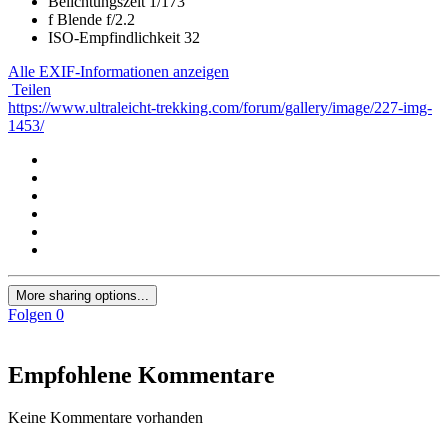
Belichtungszeit
1/173
f
Blende
f/2.2
ISO-Empfindlichkeit
32
Alle EXIF-Informationen anzeigen
Teilen
https://www.ultraleicht-trekking.com/forum/gallery/image/227-img-
1453/
More sharing options...
Folgen
0
Empfohlene Kommentare
Keine Kommentare vorhanden