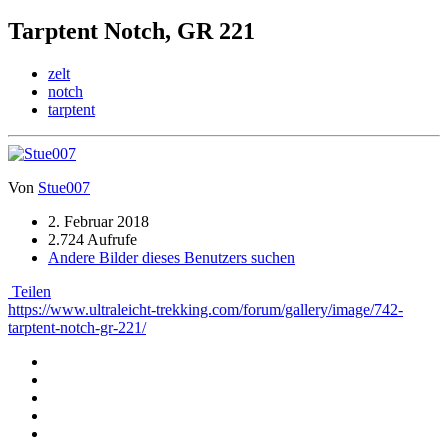
Tarptent Notch, GR 221
zelt
notch
tarptent
Von
Stue007
2. Februar 2018
2.724 Aufrufe
Andere Bilder dieses Benutzers suchen
Teilen
https://www.ultraleicht-trekking.com/forum/gallery/image/742-
tarptent-notch-gr-221/