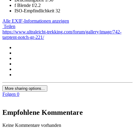
f
Blende
f/2.2
ISO-Empfindlichkeit
32
Alle EXIF-Informationen anzeigen
Teilen
https://www.ultraleicht-trekking.com/forum/gallery/image/742-
tarptent-notch-gr-221/
More sharing options...
Folgen
0
Empfohlene Kommentare
Keine Kommentare vorhanden