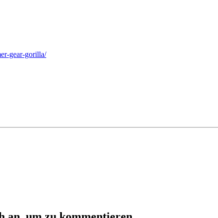
r-gear-gorilla/
ch an, um zu kommentieren