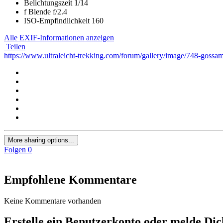
Belichtungszeit
1/14
f
Blende
f/2.4
ISO-Empfindlichkeit
160
Alle EXIF-Informationen anzeigen
Teilen
https://www.ultraleicht-trekking.com/forum/gallery/image/748-gossame
More sharing options...
Folgen
0
Empfohlene Kommentare
Keine Kommentare vorhanden
Erstelle ein Benutzerkonto oder melde Di