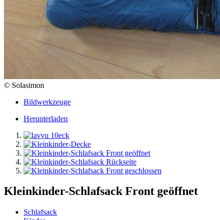
© Solasimon
Bildwerkzeuge
Herunterladen
Kleinkinder-Schlafsack Front geöffnet
Schlafsack