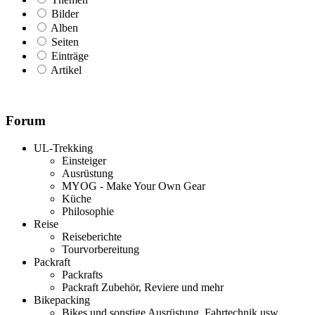
Bilder
Alben
Seiten
Einträge
Artikel
Forum
UL-Trekking
Einsteiger
Ausrüstung
MYOG - Make Your Own Gear
Küche
Philosophie
Reise
Reiseberichte
Tourvorbereitung
Packraft
Packrafts
Packraft Zubehör, Reviere und mehr
Bikepacking
Bikes und sonstige Ausrüstung, Fahrtechnik usw.