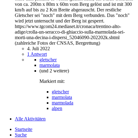
von ca. 200m x 80m x 60m vom Berg gelöst und ist mit 300
km/h auf bis zu 2 Km Breite abgerauscht. Der restliche
Gletscher sei "noch" mit dem Berg verbunden. Das "noch"
wird jetzt untersucht und der Berg ist gesperrt.
https://www.tgcom24.mediaset.it/cronaca/trentino-alto-
adige/crolla-un-seracco-di-ghiaccio-sulla-marmolada-sei-
morti-una-decina-i-dispersi_52046090-202202k.shtml
(zahlreiche Fotos der CNSAS, Bergrettung)
4. Juli 2022
1 Antwort
gletscher
marmolata
(und 2 weitere)
Markiert mit:
gletscher
marmolata
marmolada
alpen
Alle Aktivitäten
Startseite
Suche