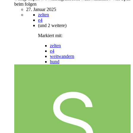
beim folgen
27. Januar 2025
zelten
e4
(und 2 weitere)
Markiert mit:
zelten
e4
weitwandern
hund