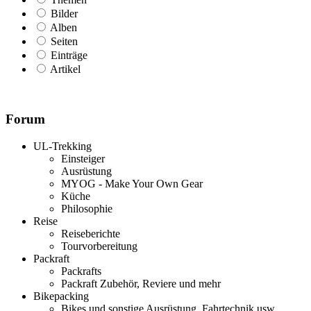
Bilder
Alben
Seiten
Einträge
Artikel
Forum
UL-Trekking
Einsteiger
Ausrüstung
MYOG - Make Your Own Gear
Küche
Philosophie
Reise
Reiseberichte
Tourvorbereitung
Packraft
Packrafts
Packraft Zubehör, Reviere und mehr
Bikepacking
Bikes und sonstige Ausrüstung, Fahrtechnik usw.