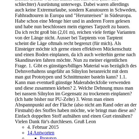
schlechter) Ausrüstung unterwegs. Dabei waren allerdings
auch keine Extremurlaube, sondern Kanutouren in Schweden,
Fahhradtouren in Europa und "Herumreisen" in Südeuropa.
Habe schon eine Menge hier und in anderen Foren gelesen
und habe nun beschlossen mein eigenes Tarpzelt zu bauen.
Da ich recht groß bin (2,01 m), reichen viele fertige Varianten
von der Länge nicht. Ausser bei Tarptents von Tarptent
scheint die Läge oftmals recht begrenzt (für mich). Als
Einsteiger möchte ich gerne einen effektiven Mückenschutz
und einen Boden einplanen, da ich auch weiterhin gerne nach
Skandinavien fahren möchte. Nun zu meiner eigentlichen
Frage. 1. Gibt es günstiges/billiges Material was bezüglich des
Dehnverhaltens ungefähr an Silnylon heranreicht mit dem
man gut Prototypen und Schnittmuster basteln kann? 1.1.
Kann man eventuell günstige Malerabdeckfolie verwenden
und diese zusammen kleben? 2. Welche Dehnung muss man
bei nassem Silnylon im Gegensatz zu trockenem einplanen?
(Ich hatte bisher nur PU-Zelte) 3. Wenn man einen
Abspannpunkt auf der Fläche (also nicht am Rand oder an der
Firstnaht) des Stoffes haben möchte, wie bringt man diese an?
Einfach doppelten Stoff aufnähen und einen Gurt einnähen?
Vielen Dank für's durchlesen. Gruß Leon
4. Februar 2015
14 Antworten
Prototyp