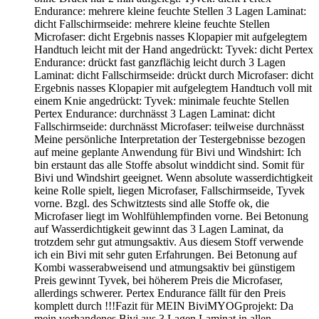
Endurance: mehrere kleine feuchte Stellen 3 Lagen Laminat:
dicht Fallschirmseide: mehrere kleine feuchte Stellen
Microfaser: dicht Ergebnis nasses Klopapier mit aufgelegtem
Handtuch leicht mit der Hand angedrückt: Tyvek: dicht Pertex
Endurance: drückt fast ganzflächig leicht durch 3 Lagen
Laminat: dicht Fallschirmseide: drückt durch Microfaser: dicht
Ergebnis nasses Klopapier mit aufgelegtem Handtuch voll mit
einem Knie angedrückt: Tyvek: minimale feuchte Stellen
Pertex Endurance: durchnässt 3 Lagen Laminat: dicht
Fallschirmseide: durchnässt Microfaser: teilweise durchnässt
Meine persönliche Interpretation der Testergebnisse bezogen
auf meine geplante Anwendung für Bivi und Windshirt: Ich
bin erstaunt das alle Stoffe absolut winddicht sind. Somit für
Bivi und Windshirt geeignet. Wenn absolute wasserdichtigkeit
keine Rolle spielt, liegen Microfaser, Fallschirmseide, Tyvek
vorne. Bzgl. des Schwitztests sind alle Stoffe ok, die
Microfaser liegt im Wohlfühlempfinden vorne. Bei Betonung
auf Wasserdichtigkeit gewinnt das 3 Lagen Laminat, da
trotzdem sehr gut atmungsaktiv. Aus diesem Stoff verwende
ich ein Bivi mit sehr guten Erfahrungen. Bei Betonung auf
Kombi wasserabweisend und atmungsaktiv bei günstigem
Preis gewinnt Tyvek, bei höherem Preis die Microfaser,
allerdings schwerer. Pertex Endurance fällt für den Preis
komplett durch !!!Fazit für MEIN BiviMYOGprojekt: Da
mein vorhandenes Bivi aus 3 Lagen Laminat in allen