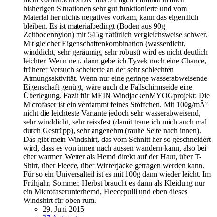
bisherigen Situationen sehr gut funktionierte und vom
Material her nichts negatives vorkam, kann das eigentlich
bleiben. Es ist materialbedingt (Boden aus 90g
Zeltbodennylon) mit 545g natürlich vergleichsweise schwer.
Mit gleicher Eigenschaftenkombination (wasserdicht,
winddicht, sehr geräumig, sehr robust) wird es nicht deutlich
leichter. Wenn neu, dann gebe ich Tyvek noch eine Chance,
früherer Versuch scheiterte an der sehr schlechten
Atmungsaktivität. Wenn nur eine geringe wasserabweisende
Eigenschaft genügt, wäre auch die Fallschirmseide eine
Überlegung. Fazit für MEIN WindjackenMYOGprojekt: Die
Microfaser ist ein verdammt feines Stöffchen. Mit 100g/mÂ²
nicht die leichteste Variante jedoch sehr wasserabweisend,
sehr winddicht, sehr reissfest (damit traue ich mich auch mal
durch Gestrüpp), sehr angenehm (rauhe Seite nach innen).
Das gibt mein Windshirt, das vom Schnitt her so geschneidert
wird, dass es von innen nach aussen wandern kann, also bei
eher warmen Wetter als Hemd direkt auf der Haut, über T-
Shirt, über Fleece, über Winterjacke getragen werden kann.
Für so ein Universalteil ist es mit 100g dann wieder leicht. Im
Frühjahr, Sommer, Herbst braucht es dann als Kleidung nur
ein Microfaserunterhemd, Fleecepulli und eben dieses
Windshirt für oben rum.
29. Juni 2015