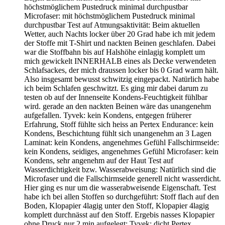
höchstmöglichem Pustedruck minimal durchpustbar
Microfaser: mit höchstmöglichem Pustedruck minimal
durchpustbar Test auf Atmungsaktivität: Beim aktuellen
Wetter, auch Nachts locker über 20 Grad habe ich mit jedem
der Stoffe mit T-Shirt und nackten Beinen geschlafen. Dabei
war die Stoffbahn bis auf Halshöhe einlagig komplett um
mich gewickelt INNERHALB eines als Decke verwendeten
Schlafsackes, der mich draussen locker bis 0 Grad warm hält.
Also insgesamt bewusst schwitzig eingepackt. Natürlich habe
ich beim Schlafen geschwitzt. Es ging mir dabei darum zu
testen ob auf der Innenseite Kondens-Feuchtigkeit fühlbar
wird. gerade an den nackten Beinen wäre das unangenehm
aufgefallen. Tyvek: kein Kondens, entgegen früherer
Erfahrung, Stoff fühlte sich heiss an Pertex Endurance: kein
Kondens, Beschichtung fühlt sich unangenehm an 3 Lagen
Laminat: kein Kondens, angenehmes Gefühl Fallschirmseide:
kein Kondens, seidiges, angenehmes Gefühl Microfaser: kein
Kondens, sehr angenehm auf der Haut Test auf
Wasserdichtigkeit bzw. Wasserabweisung: Natürlich sind die
Microfaser und die Fallschirmseide generell nicht wasserdicht.
Hier ging es nur um die wasserabweisende Eigenschaft. Test
habe ich bei allen Stoffen so durchgeführt: Stoff flach auf den
Boden, Klopapier 4lagig unter den Stoff, Klopapier 4lagig
komplett durchnässt auf den Stoff. Ergebis nasses Klopapier
ohne Druck nur 2 min aufgelegt: Tyvek: dicht Pertex