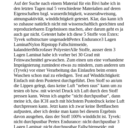
Auf der Suche nach einem Material für ein Bivi habe ich in
den letzten Tagen mal 5 verschiedene Materialien auf deren
Eigenschaften bzgl. wasserdichtigkeit, wasserabweisung,
atmungsaktivität, winddichtigkeit getestet. Klar, das kann ich
so zuhause natürlich nicht mit wissenschaftlich geeichten und
reproduzierbaren Ergebnissen machen, aber darum geht es ja
auch gar nicht. Getestet habe ich diese 5 Stoffe von Extex:
Tyvek softstructure ungenadeltPertex Endurance3 Lagen
LaminatNylon Ripstopp Fallschirmseide,
kalandriertMicrofaser PolyesterAlle Stoffe, ausser dem 3
Lagen Laminat habe ich vorher bei 30 Grad mit
Feinwaschmittel gewaschen. Zum einen um eine vorhandene
Imprägnierung zumindest etwas zu mindern, zum anderen um
(Tyvek) vor einer Verarbeitung das Einlaufen beim ersten
Waschen schon mal zu erledigen. Test auf Winddichtigkeit:
Einfach mit dem Pustetest durchgeführt. Den Stoff so an/um
die Lippen gelegt, dass keine Luft "neben raus" kann um zu
testen ob bzw. mit wieviel Druck ich Luft durch den Stoff
pressen kann. Wenn ich angebe "nicht durchpustbar", dann
meine ich, das ICH auch mit höchstem Pustedruck keine Luft
durchpressen kann. Jetzt kann ich zwar keine Bettflaschen
aufpusten, aber ich denke man kann bei diesem Ergebnis
davon ausgehen, dass der Stoff 100% winddicht ist. Tyvek:
nicht durchpustbar Pertex Endurance: nicht durchpustbar 3
Lagen Laminat: nicht durchpustbar Fallschirmseide: mit