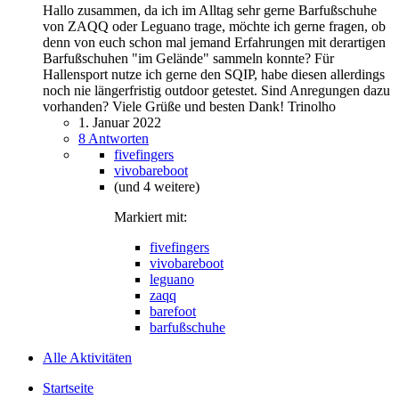
Hallo zusammen, da ich im Alltag sehr gerne Barfußschuhe
von ZAQQ oder Leguano trage, möchte ich gerne fragen, ob
denn von euch schon mal jemand Erfahrungen mit derartigen
Barfußschuhen "im Gelände" sammeln konnte? Für
Hallensport nutze ich gerne den SQIP, habe diesen allerdings
noch nie längerfristig outdoor getestet. Sind Anregungen dazu
vorhanden? Viele Grüße und besten Dank! Trinolho
1. Januar 2022
8 Antworten
fivefingers
vivobareboot
(und 4 weitere)
Markiert mit:
fivefingers
vivobareboot
leguano
zaqq
barefoot
barfußschuhe
Alle Aktivitäten
Startseite