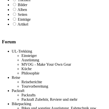
Bilder
Alben
Seiten
Einträge
Artikel
Forum
UL-Trekking
Einsteiger
Ausrüstung
MYOG - Make Your Own Gear
Küche
Philosophie
Reise
Reiseberichte
Tourvorbereitung
Packraft
Packrafts
Packraft Zubehör, Reviere und mehr
Bikepacking
Bikes und sonstige Ausrüstung, Fahrtechnik usw.