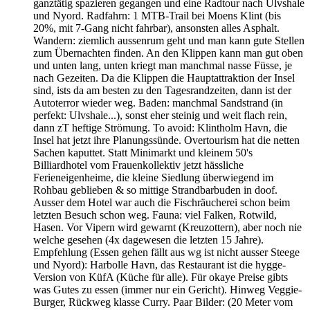
ganztätig spazieren gegangen und eine Radtour nach Ulvshale
und Nyord. Radfahrn: 1 MTB-Trail bei Moens Klint (bis
20%, mit 7-Gang nicht fahrbar), ansonsten alles Asphalt.
Wandern: ziemlich aussenrum geht und man kann gute Stellen
zum Übernachten finden. An den Klippen kann man gut oben
und unten lang, unten kriegt man manchmal nasse Füsse, je
nach Gezeiten. Da die Klippen die Hauptattraktion der Insel
sind, ists da am besten zu den Tagesrandzeiten, dann ist der
Autoterror wieder weg. Baden: manchmal Sandstrand (in
perfekt: Ulvshale...), sonst eher steinig und weit flach rein,
dann zT heftige Strömung. To avoid: Klintholm Havn, die
Insel hat jetzt ihre Planungssünde. Overtourism hat die netten
Sachen kaputtet. Statt Minimarkt und kleinem 50's
Billiardhotel vom Frauenkollektiv jetzt hässliche
Ferieneigenheime, die kleine Siedlung überwiegend im
Rohbau geblieben & so mittige Strandbarbuden in doof.
Ausser dem Hotel war auch die Fischräucherei schon beim
letzten Besuch schon weg. Fauna: viel Falken, Rotwild,
Hasen. Vor Vipern wird gewarnt (Kreuzottern), aber noch nie
welche gesehen (4x dagewesen die letzten 15 Jahre).
Empfehlung (Essen gehen fällt aus wg ist nicht ausser Steege
und Nyord): Harbolle Havn, das Restaurant ist die hygge-
Version von KüfA (Küche für alle). Für okaye Preise gibts
was Gutes zu essen (immer nur ein Gericht). Hinweg Veggie-
Burger, Rückweg klasse Curry. Paar Bilder: (20 Meter vom