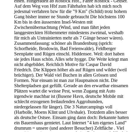
einen. Hingeradelt ab Rostock Hbf., Fähre Rostock - Gedser.
Auf dem Weg von Hbf zum Fährhafen hab ich mich noch
jedesmal verfahren bzw für die "9 Km" (Schild) trotz hohem
Gang bisher immer ne Stunde gebraucht Die höchstens 100
Km bis in den äussersten Insel-Westen mit
Zwischenübernachtung (Wind, und man fährt jeden
langgestreckten Höhenmeter mindestens zweimal, weshalb
für mich als Untrainierten mehr als 7 Gänge besser wären).
Zusammenfassung: schöner als Brandenburg (sprich:
Schorfheide, Brodowin, Bad Freienwalde), Feldberger
Seenplatte und Rügen einschl. Hiddensee. Weil: dort haben
sie jedes Haus schön. Alles sehr hygge. Die Weite kriegt man
nicht abgebildet. Reichlich Motive für Caspar David
Friedrich. Die Klippen höher als auf Rügen und wilder (weil
brüchiger). Der Wald viel Buchen in allen Grössen und
Formen. Nur einsam ist man zur Hauptsaison nicht. Die
Shelterpladsen gut gefüllt. Gerade an den erwartbar einsamen
Plätzen wartet die weisse Pest, wenn Zugang mit Auto
irgendwie machbar ist (Busene Havn, deutsche Mobile mit
schlecht erzogenen freilaufenden Aggrohunden,
niedergelassen für länger). Die 3 Naturcampings voll
(Harbolle, Moens Klint und Ulvshale). Trotzdem alles besser
als deutsche Ostsee. Einsam ging dann doch: Bekannte hatten
ein Bauernhaus gemietet. Laut Internet "4 km eigenes Land"
drumrum = unsere (und anderer Besucher) Zeltfläche . Viel