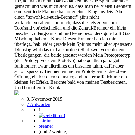
Heyho, hab mir ein paar Gedanken über die Spiritusbrenner
gemacht und was mich stört ist, dass man bei vielen Brennern
eine zentrierte Flamme hat, oder einen Ring aus Jets. Aber
einen "sowohl-als-auch-Brenner" gibts nicht
wirklich...vorallem stört mich, dass die Jets zu viel am
Topfrand vorbeischießen und die Zentral-Brenner ein klein
bisschen zu langsam sind und keine besonders gute Luft-Gas-
Mischung haben... Kurz: Diesen Brenner hab ich mir
überlegt...hab leider gerade kein Spiritus mehr, aber spätestens
Dienstag wird das mal ausprobiert Sind zwei verschiedene
Überlegungen, die beide getestet werden Mein Protoprototyp
(der Prototyp vor dem Prototyp) hat eigentlich ganz gut
funktioniert...war allerdings ein bisschen lahm, dafür aber
schön sparsam. Bei meinem neuen Prototypen ist die obere
Öffnung ein bisschen schmaler, dadurch erhoffe ich mir ein
kleinen Jet-Effekt. Berichte bald von meinen Testberichten.
Und bin offen für Kritik!
8. November 2015
7 Antworten
1
spiritus
brenner
(und 2 weitere)