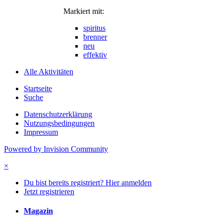
Markiert mit:
spiritus
brenner
neu
effektiv
Alle Aktivitäten
Startseite
Suche
Datenschutzerklärung
Nutzungsbedingungen
Impressum
Powered by Invision Community
×
Du bist bereits registriert? Hier anmelden
Jetzt registrieren
Magazin