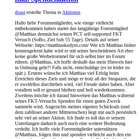
doast
erstellte Thema in
Aktionen
Hallo liebe Forumsmitglieder, wie einige vielleicht
mitbekommen haben startet das langjährige Forenmitglied
@Matthias demnächst seinen PCT self-supported FKT
Versuch (SoBo, Ziel Sub 55 Tage). Details auf seiner
Webseite: https://matthiaskodym.com/ Wie ich Matthias bisher
kennengelernt habe wird er mit seiner bescheidenen Art eher
keine große Werbetrommel für sich selbst hier im Forum
rühren. @Matthias, ich hoffe deshalb das mein Hinweis hier
in Ordnung geht?! Falls nicht, entschuldige (es ist leider zu
spät ). Erstens wünsche ich Matthias viel Erfolg beim
Erreichen dieses Ziels und möge er trotz all der Strapazen, die
er zweifellos durchleben wird, viel Freude dabei haben. Aber
vorallem soll er gesund bleiben und heil wiederkommen.
Zweitens möchte ich darauf hinweisen das Matthias während
seines FKT-Versuchs Spenden für einen guten Zweck
sammeln wird. Angesichts meines eigenen Schicksals (und
dem zahlloser anderer Mitmenschen) liegt mir auch persönlich
sehr viel an seiner Aktion. Ich finde es toll das er seinem
Unterfangen dadurch auch noch eine weitere Bedeutung
verleiht. Ich hoffe viele Forenmitglieder unterstützen
@Matthias, folgen ihm und spenden vielleicht auch den ein