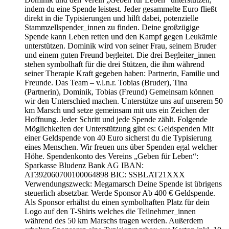
indem du eine Spende leistest. Jeder gesammelte Euro fließt
direkt in die Typisierungen und hilft dabei, potenzielle
Stammzellspender_innen zu finden. Deine großzügige
Spende kann Leben retten und den Kampf gegen Leukämie
unterstützen. Dominik wird von seiner Frau, seinem Bruder
und einem guten Freund begleitet. Die drei Begleiter_innen
stehen symbolhaft für die drei Stützen, die ihm während
seiner Therapie Kraft gegeben haben: Partnerin, Familie und
Freunde. Das Team – v.l.n.r. Tobias (Bruder), Tina
(Partnerin), Dominik, Tobias (Freund) Gemeinsam können
wir den Unterschied machen. Unterstütze uns auf unserem 50
km Marsch und setze gemeinsam mit uns ein Zeichen der
Hoffnung. Jeder Schritt und jede Spende zählt. Folgende
Möglichkeiten der Unterstützung gibt es: Geldspenden Mit
einer Geldspende von 40 Euro sicherst du die Typisierung
eines Menschen. Wir freuen uns über Spenden egal welcher
Höhe. Spendenkonto des Vereins „Geben für Leben“:
Sparkasse Bludenz Bank AG IBAN:
AT392060700100064898 BIC: SSBLAT21XXX
Verwendungszweck: Megamarsch Deine Spende ist übrigens
steuerlich absetzbar. Werde Sponsor Ab 400 € Geldspende.
Als Sponsor erhältst du einen symbolhaften Platz für dein
Logo auf den T-Shirts welches die Teilnehmer_innen
während des 50 km Marschs tragen werden. Außerdem