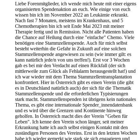
Liebe Forenmitglieder, ich wende mich heute mit einer eigens
organisierten Spendenaktion an euch. Wie einige von euch
wissen bin ich im November 2022 an Leukämie erkrankt.
Nach fast 7 Monaten, meistens im Krankenhaus, und 5
Chemotherapien bin ich seit Ende Mai 2023 mit meiner
Therapie fertig und in Remission. Nicht alle Patienten haben
die Chance auf Heilung durch eine "einfache" Chemo. Viele
benötigen eine Stammzellenspende. Auch für mich selbst
besteht weiterhin die Gefahr in Zukunft auf eine solchen
Stammzellenspende angewiesen zu sein (wie immer gilt: es
kann natürlich jede/n von uns treffen!). Erst vor 3 Wochen
gab es bei mir den Verdacht auf einen Rückfall (der sich
mittlerweile zum Glück als Fehlalarm herausgestellt hat!) und
ich war wieder mit dem Thema Stammzellentransplantation
konfrontiert. Hier in Österreich gibt es einen Verein (die gibt
es in Deutschland natürlich auch) der sich für die Thematik
Stammzellenspende und die erforderlichen Typisierungen
stark macht. Stammzellenspenden ist übrigens kein nationales
Thema, es gibt eine internationale Spender_innendatenbank
und es wird über die Grenzen und Kontinente hinweg
geholfen. In Österreich macht dies der Verein "Geben für
Leben". Ich kenne den Verein schon länger, seit meiner
Erkrankung hatte ich auch selbst einigen Kontakt mit den
zuständigen Personen des Vereins. Erst in den letzten Wochen
habe ich wieder gemerkt wie stark sie sich engagieren und