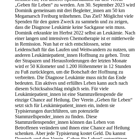
„Geben für Leben“ zu werden. Am 30. September 2023 wird
Dominik gemeinsam mit drei Begleiter_innen am 50 km
Megamarsch Freiburg teilnehmen. Das Ziel? Möglichst viele
Spenden für den guten Zweck zu sammeln und zu zeigen,
dass die Diagnose Leukämie keine Sackgasse sein muss.
Dominik erkrankte im Herbst 2022 selbst an Leukämie. Nach
einer langen und intensiven Chemotherapie ist er mittlerweile
in Remission. Nun hat er sich entschlossen, seine
Leidenschaft für das Laufen und Weitwandern zu nutzen, um
anderen Leukämiepatient_innen Hoffnung zu geben. Trotz
der Strapazen und Herausforderungen der letzten Monate
wird er 50 Kilometer und 1.200 Höhenmeter in 12 Stunden
zu Fuß zurücklegen, um die Botschaft der Hoffnung zu
verbreiten. Die Diagnose Leukämie muss nicht das Ende
bedeuten. Ein aktives und erfülltes Leben kann auch nach
diesem Schicksalsschlag möglich sein. Für viele
Leukämiepatient_innen ist eine Stammzellenspende die
einzige Chance auf Heilung. Der Verein „Geben für Leben“
setzt sich für Leukämiepatient_innen ein, indem sie
Typisierungen durchführen, um potenzielle
Stammzellspender_innen zu finden. Diese
Stammzellenspender_innen können das Leben von
Betroffenen verändern und ihnen eine Chance auf Heilung
schenken. Aber jede Typisierung kostet Geld. Du kannst
Dominik und den Verein „Geben für Leben“ unterstützen,