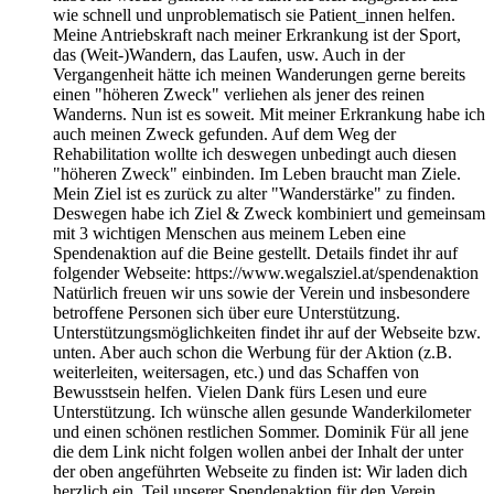
wie schnell und unproblematisch sie Patient_innen helfen.
Meine Antriebskraft nach meiner Erkrankung ist der Sport,
das (Weit-)Wandern, das Laufen, usw. Auch in der
Vergangenheit hätte ich meinen Wanderungen gerne bereits
einen "höheren Zweck" verliehen als jener des reinen
Wanderns. Nun ist es soweit. Mit meiner Erkrankung habe ich
auch meinen Zweck gefunden. Auf dem Weg der
Rehabilitation wollte ich deswegen unbedingt auch diesen
"höheren Zweck" einbinden. Im Leben braucht man Ziele.
Mein Ziel ist es zurück zu alter "Wanderstärke" zu finden.
Deswegen habe ich Ziel & Zweck kombiniert und gemeinsam
mit 3 wichtigen Menschen aus meinem Leben eine
Spendenaktion auf die Beine gestellt. Details findet ihr auf
folgender Webseite: https://www.wegalsziel.at/spendenaktion
Natürlich freuen wir uns sowie der Verein und insbesondere
betroffene Personen sich über eure Unterstützung.
Unterstützungsmöglichkeiten findet ihr auf der Webseite bzw.
unten. Aber auch schon die Werbung für der Aktion (z.B.
weiterleiten, weitersagen, etc.) und das Schaffen von
Bewusstsein helfen. Vielen Dank fürs Lesen und eure
Unterstützung. Ich wünsche allen gesunde Wanderkilometer
und einen schönen restlichen Sommer. Dominik Für all jene
die dem Link nicht folgen wollen anbei der Inhalt der unter
der oben angeführten Webseite zu finden ist: Wir laden dich
herzlich ein, Teil unserer Spendenaktion für den Verein