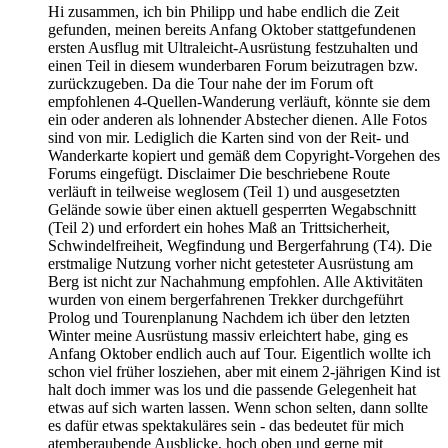
Hi zusammen, ich bin Philipp und habe endlich die Zeit gefunden, meinen bereits Anfang Oktober stattgefundenen ersten Ausflug mit Ultraleicht-Ausrüstung festzuhalten und einen Teil in diesem wunderbaren Forum beizutragen bzw. zurückzugeben. Da die Tour nahe der im Forum oft empfohlenen 4-Quellen-Wanderung verläuft, könnte sie dem ein oder anderen als lohnender Abstecher dienen. Alle Fotos sind von mir. Lediglich die Karten sind von der Reit- und Wanderkarte kopiert und gemäß dem Copyright-Vorgehen des Forums eingefügt. Disclaimer Die beschriebene Route verläuft in teilweise weglosem (Teil 1) und ausgesetzten Gelände sowie über einen aktuell gesperrten Wegabschnitt (Teil 2) und erfordert ein hohes Maß an Trittsicherheit, Schwindelfreiheit, Wegfindung und Bergerfahrung (T4). Die erstmalige Nutzung vorher nicht getesteter Ausrüstung am Berg ist nicht zur Nachahmung empfohlen. Alle Aktivitäten wurden von einem bergerfahrenen Trekker durchgeführt Prolog und Tourenplanung Nachdem ich über den letzten Winter meine Ausrüstung massiv erleichtert habe, ging es Anfang Oktober endlich auch auf Tour. Eigentlich wollte ich schon viel früher losziehen, aber mit einem 2-jährigen Kind ist halt doch immer was los und die passende Gelegenheit hat etwas auf sich warten lassen. Wenn schon selten, dann sollte es dafür etwas spektakuläres sein - das bedeutet für mich atemberaubende Ausblicke, hoch oben und gerne mit Gletscherkontakt. Schon lange steht der Chüebodengletscher auf meiner Liste und sollte der Auftakt eines ultraleichten Wochenendes werden. Entgegen jeglicher (sinnvoller) Ratschläge, die neue Ausrüstung (in meinem Fall Tarp, Schaummatten, Wasserfilter, Kocher) erstmal in der näheren Umgebung zu testen, bin ich aus Zeitgründen direkt losgezogen. So viel vorab: mit der Ausrüstung hatte ich zu kämpfen und im Bereich Tourenplanung bin ich nochmal mit einem blauen Auge davon gekommen - später mehr dazu. An dieser Stelle auch vielen Dank für die vielen Ratschläge und hilfreichen Diskussionen hier im Forum. Als ich vor 1 Jahr Stück für Stück vom Ultraleichtvirus infiziert wurde, habe ich manche Grammzählerei anfangs noch belächelt aber schon bald hat mich das Virus vollends gepackt (und ich wurde bald schon selber beim Wiegen meiner Ausrüstung mit der Küchenwaage von meiner Frau belächelt). Doch welche Wohltat war es schließlich, mit einem leichten Rucksack unterwegs zu sein. Bei meinen vorherigen Touren wog der Rucksack noch 16-18 kg (inkl. Wasser und Essen für 2-3 Tage). Nun schaffte ich dasselbe mit ca. 10 kg. Unten mal ein Foto mit alter und neuer Ausrüstung. Könnt ihr es richtig zuordnen? Wesentlich leichter wird es bei mir durch meine Foto-Ausrüstung (Systemkamera mit Wechselobjektiven + Drohne, Stativ) nicht mehr werden, schließlich ist das Fotografieren ein wesentlicher Bestandteil meiner Touren in den Alpen. Eigentlich hatte ich die Tour bereits für August geplant gehabt, aber habe mir dann leider eine Erkältung zugezogen, die ich ungern auf knapp 3000 m auskurieren wollte. Daher zähneknirschend akzeptiert, dass ich mich nochmal gedulden muss und umso mehr geärgert, als ich kurze Zeit später von einem Felssturz am Aufstieg von All'acqua gehört habe, der den Weg in der Zwischenzeit unter sich begraben hat. Dieser Weg ist seitdem gesperrt. So viel vorab: Felsstürze sollten noch zu meinem Motto werden an diesem Wochenende. Ich hatte den Chüebodengletscher also schon gedanklich abgehakt für diese Saison und eine Ersatzroute am Vierwaldstätter See ausgesucht. Da sah ich auf einer anderen Karte doch noch einen alternativen Weg, der sonst nirgends eingezeichnet war, von Nordwesten aus kommend und damit nicht vom Felssturz beeinträchtigt. Ich fand kaum Informationen zu dieser Route und die eingezeichnete gestrichelte Linie wies auf ein überwiegend wegloses Gelände hin. Aber da hatte ich es mir schon in den Kopf gesetzt und die Vorbereitungen liefen auf Hochtouren. Teil1: Durch Wasser und Geröll von Obergoms zum Chüebodengletscher Endlich ist der Tag gekommen. Ein bisschen plagt mich dann aber doch das schlechte Gewissen, meiner Frau unseren 2-jährigen in allerschönster Trotzphase 3 Tage aufs Auge zu drücken. Ich spiele den Vormittag noch ein wenig mit ihm und komme dadurch später los als geplant. So gelange ich dann unschön in den Rückstau vom Gotthardtunnel und darf einen Teil auch doppelt fahren, da ich einmal eine falsche Abzweigung nehme und plötzlich in die falsche Richtung fahre, ohne die Möglichkeit zu wenden. Also bei der nächsten Abfahrt 10 km weiter unten wieder raus, einmal drehen und erneut in den Stau Richtung Gotthardmassiv einreihen, weil es schon beim ersten Mal so viel Spaß gemacht hat. Mit dem Blick auf die Uhr kann ich die eigentlich herrlichen Blicke entlang der Furka Passstrasse gar nicht richtig genießen, als ich den Stau endlich hinter mir habe (hier der Ausblick auf den Grimselpass). Etwas gehetzt komme ich schließlich in Obergoms an, schultere um 15 Uhr meinen leichten Rucksack und stiefel schnell los, um noch rechtzeitig zum Sonnenuntergang am Gletscher zu sein. Die ersten Kilometer verlaufen auf einem technisch leichten und stetig ansteigenden Forstweg, der alsbald zu einem Trampelpfad wird, schließlich völlig verschwindet und nur noch durch gelegentlich erblickte Steintürme als solcher zu erkennen ist. Der Weg führt dabei zunächst auf der nördlichen Seite des Flusses Goneri/Gerewasser entlang. Eine Leiter zur Überquerung eines Seitenarmes lässt Himalaya Feeling aufkommen. Das Geretal ist eine herrlich wilde und meiner Meinung nach zu Unrecht wenig begangene Ecke. Um mich herum markante Berggipfel, ein rauschender Fluß und ein abenteuerlicher Weg über Felsen und durch Heidelbeersträucher (für die ich gerne mehr Zeit gehabt hätte). Obwohl ich ständig auf die Uhr blicke, lockt mich das Rauschen eines Wasserfalls und ich werde mit einem herrlichen Ausblick belohnt. Jetzt ärgere ich mich, dass mein Graufilter der Gewichtsersparnis zum Opfer gefallen ist. Selbst mit niedrigem ISO-Wert und kleiner Blende gelingt es mir nicht, die Belichtungsdauer so stark zu verlängern, dass ich einen weiß verschwommenen Wasserfalleffekt erreicht hätte. Wenig später verlasse ich den Bachlauf, muss diesen aber zunächst furten. Das ist schwieriger, als es zunächst aussieht und ich erinnere mich an einen der wenigen Touren-Berichte auf hikr in dieser Ecke - hier war der Autor beim Furten abgerutscht und schmerzhaft gefallen. Entsprechend gründlich suche ich eine geeignete Stelle und komme trocken und wohlbehalten auf der anderen Seite an. Die Trekkingstöcke erweisen sich dabei als äußerst hilfreich. Mein Ziel liegt im Bild übrigens hinter der Kuppe links unter den markanten Felsgipfeln. Ich habe inzwischen 6 km und 400 Höhenmeter geschafft. Weitere 800 Höhenmeter durch wegloses felsiges Gelände stehen mir bevor. Ich komme hier sehr langsam vorwärts. Immer wieder rutscht ein Stein unter meinen Füßen weg oder ein vermeintlich stabiler großer Fels kippt beim Aufsetzen eines Fußes weg. Ich fluche viel und frage mich, ob der durch einen Felssturz verschüttete Weg auf der anderen Seite wirklich schlechter zu gehen wäre. Ich bin hier definitiv im Gebiet der Wanderschuhe angelangt, hier wollte ich mit Trailrunnern und ungeschützten Knöcheln nicht unterwegs sein. Der Aufstieg wird zunehmend zum Kampf gegen die Uhr. Die tief stehende Sonne macht mich nervös - ich will den Gletscher doch unbedingt im Abendlicht fotografieren. Der Blick zurück ins Geretal ist aber auch schon jetzt wunderschön. Mein bisheriger Weg verlief von hier aus betrachtet auf der rechten Flußseite bis zu der Stelle rechts im Bild, an welcher der Fluß durch einen Hügel verdeckt wird. An ungefähr dieser Stelle konnte ich ihn furten und den Anstieg zum Gletscher fortsetzen. Endlich komme ich nach 3h10 Gehzeit, 10 km und 1200 Höhenmetern am Gletschersee an und bin sprachlos vor Freude. Ich bin ganz alleine hier oben, abgebrochene Gletscherstücke in Tennisfeldgröße treiben als Eisschollen gemächlich im See und ich knipse was das Zeug hält. Schließlich fliege ich pünktlich zum Sonnenuntergang meine Drohne über dem Gletschersee entlang. Schade, dass auch dieser Gletscher nur noch wenige Jahre in dieser Art erhalten bleibt und dem Klimawandel zum Opfer fallen wird. Während die Dämmerung einsetzt, baue ich erstmals mein neues Tarp mit meinen Trekkingstöcken auf. Heringe hätte ich mir hier sparen können mitzuschleppen, aber dafür hat es ausreichend Steine, um welche ich die Abspannleinen wickeln kann. Bisher war ich immer mit Zelt unterwegs und ich spanne an diesem Abend auf 2600 m Höhe das erste Mal ein Tarp auf. Der Boden in Form eines blanken Felsens macht es nicht gerade einfach und manche Seiten hängen bereits etwas durch, da die umliegenden Felsen ein breiteres Abspannen verhindern. Etwas enttäuscht vom Ergebnis beziehe ich meine neue Behausung, aber der Wetterbericht sagt keinen Regen vorher, weshalb ich auch nicht übermäßig beunruhigt bin. Mein Vorgehen mag hier etwas leichtsinnig wirken, aber ich gehe dieses Risiko bewusst ein. Im schlimmsten Fall klappt mein Tarp im Regen zusammen und ich muss mich im Burrito-Style ins Tarp einwickeln. Sicherlich keine schöne Nacht, aber auch nichts lebensbedrohliches, insbesondere da mein Auto nur einen halben Tagesmarsch entfernt steht. Dann filtere ich mir mühsam Wasser aus dem Gletschersee. Ich hatte ja gelesen, dass die Durchflussrate von Hohlfaser-Filtern mäßig sei (Sawyer Squeeze) aber ich war doch geschockt, mit welcher Anstrengung das verbunden war. Wie ein Ochse quetsche ich unter voller Anstrengung ein dünnes Rinnsal durch den Filter. Ich sollte erst am nächsten Tag verstehen, dass in eine 1,5 L PET Flasche nur ein Volumen von 1,5 L passt und auch das zusätzliche Reindrücken von gefiltertem Wasser nur funktioniert, wenn man die PET-Flasche