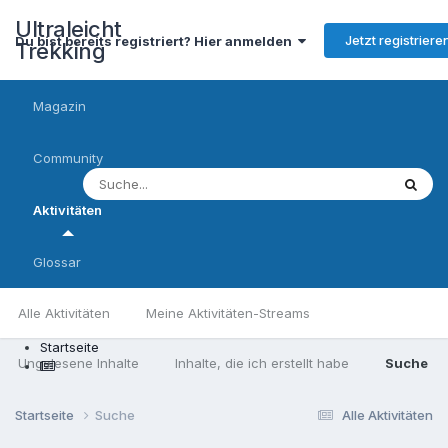
Ultraleicht
Jetzt registriere
Du bist bereits registriert? Hier anmelden
Trekking
Magazin
Community
Aktivitäten
Glossar
Alle Aktivitäten
Meine Aktivitäten-Streams
Startseite
Ungelesene Inhalte
Inhalte, die ich erstellt habe
Suche
Startseite
Suche
Alle Aktivitäten