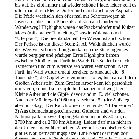
bis gut. Es gibt immer mal wieder schöne Pfade, leider geht es
öfter man durch kleine Dörfer und damit auch über Asphalt.
Die Pfade wechseln sich öfter mal mit Schotterwegen ab.
Insgesamt aber mehr Pfade als auf so manch anderem
Wanderweg! Highlights waren das Prackendorfer und Kulzer
Moos (mit eigener "Umleitung") sowie Waldnaab (mit
"Uferpfad"). Die Seenlandschaft bei Wiesau ist auch schön.
Der Perlsee ist ein dieser Seen: 2) Ab Waldmünchen wurde
der Weg viel schöner: Langsam kamen die Steigungen, es
wurde bergiger und pfadiger. Erste Highlights kamen
zwischen Althütte und Furth im Wald: Der Schlenker nach
Tschechien und zum Kreuzfelsen waren sehr schön. Nach
Furth im Wald wurde erneut bergiger, es ging auf die "8
Tausender", die Gipfel wurden immer höher, bis man auf dem
Großen Arber steht. Zum Großen Arber kann ich persönlich
nur sagen, schnell sein Gipfelbild machen und weg Der
Kleine Arber und die Gipfel davor sind m. E. viel schöner.
Auch der Mühlriegel (1080 m) ist sehr schön (der Aufstieg
aber nur okay). Der Rauchröhren ist einer der "8 Tausender":
3) Aus übernachtungstechnischen Gründen sind wir den
Nationalpark an zwei Tagen gelaufen: mehr als 80 km, ca.
2700 hm und ca 2780 hm Abstieg. Leider darf man nicht in
den Unterständen übernachten. Aber auf tschechischer Seite
gibt es Notübernachtungsplätze: Eine Nacht darf man dort
übernachten (unabhängig davon, ob es ein "Notfall" ist oder