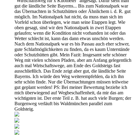
"Wirtschaftsweg für x Kilometer" angesagt. Dafür sieht man
gut die ländliche Seite Bayerns... Bis zum Nationalpark war
das Übernachten in Schutzhütten oder Ähnlichem i. d. R. gut
möglich. Im Nationalpark hat nicht, da muss man sich im
Vorfeld schon überlegen, wie man seine Etappen legt. Wie
oben gesagt, sind wir den Nationalpark in zwei Etappen
gelaufen; wenn die Kondition nicht vorhanden ist oder das
Wetter schlecht ist, kann das dann etwas unschön werden.
Nach dem Nationalpark war es bis Passau auch eher schwer,
gute Schlafmöglichkeiten zu finden, da es kaum Unterstände
oder Schutzhütten gibt. Mein Fazit: Insgesamt sehr schöner
Weg mit vielen schönen Pfaden, aber am Anfang gelegentlich
auch mal Wirtschaftswege, am Ende des Goldsteigs fast
ausschließlich. Das Ende zeigt aber gut, die ländliche Seite
Bayerns. Ich würde den Weg weiterempfehlen, da ich ihn
sehr schön finde. Nur die Übernachtungen müssen teilweise
gut geplant werden! PS: Bei meiner Bewertung beziehe ich
mich überwiegend auf Wegbeschaffenheit, da mir das am
wichtigsten ist. Der erste Teil z. B. hat auch viele Burgen; der
Burgenweg verläuft bis Waldmünchen parallel zum
Goldsteig.