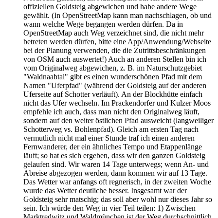
offiziellen Goldsteig abgewichen und habe andere Wege
gewählt. (In OpenStreetMap kann man nachschlagen, ob und
wann welche Wege begangen werden dürfen. Da in
OpenStreetMap auch Weg verzeichnet sind, die nicht mehr
betreten werden dürfen, bitte eine App/Anwendung/Webseite
bei der Planung verwenden, die die Zutrittsbeschränkungen
von OSM auch auswertet!) Auch an anderen Stellen bin ich
vom Originalweg abgewichen, z. B. im Naturschutzgebiet
"Waldnaabtal" gibt es einen wunderschönen Pfad mit dem
Namen "Uferpfad" (während der Goldsteig auf der anderen
Uferseite auf Schotter verläuft). An der Blockhütte einfach
nicht das Ufer wechseln. Im Prackendorfer und Kulzer Moos
empfehle ich auch, dass man nicht den Originalweg läuft,
sondern auf den weiter östlichen Pfad ausweicht (langweiliger
Schotterweg vs. Bohlenpfad). Gleich am ersten Tag nach
vermutlich nicht mal einer Stunde traf ich einen anderen
Fernwanderer, der ein ähnliches Tempo und Etappenlänge
läuft; so hat es sich ergeben, dass wir den ganzen Goldsteig
gelaufen sind. Wir waren 14 Tage unterwegs; wenn An- und
Abreise abgezogen werden, dann kommen wir auf 13 Tage.
Das Wetter war anfangs oft regnerisch, in der zweiten Woche
wurde das Wetter deutliche besser. Insgesamt war der
Goldsteig sehr matschig; das soll aber wohl nur dieses Jahr so
sein. Ich würde den Weg in vier Teil teilen: 1) Zwischen
Marktredwitz und Waldmünchen ist der Weg durchschnittlich