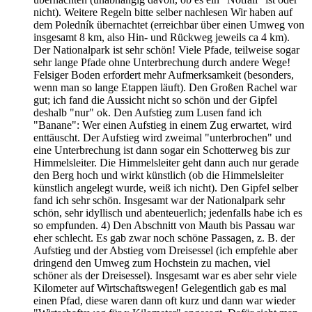
nicht). Weitere Regeln bitte selber nachlesen Wir haben auf
dem Poledník übernachtet (erreichbar über einen Umweg von
insgesamt 8 km, also Hin- und Rückweg jeweils ca 4 km).
Der Nationalpark ist sehr schön! Viele Pfade, teilweise sogar
sehr lange Pfade ohne Unterbrechung durch andere Wege!
Felsiger Boden erfordert mehr Aufmerksamkeit (besonders,
wenn man so lange Etappen läuft). Den Großen Rachel war
gut; ich fand die Aussicht nicht so schön und der Gipfel
deshalb "nur" ok. Den Aufstieg zum Lusen fand ich
"Banane": Wer einen Aufstieg in einem Zug erwartet, wird
enttäuscht. Der Aufstieg wird zweimal "unterbrochen" und
eine Unterbrechung ist dann sogar ein Schotterweg bis zur
Himmelsleiter. Die Himmelsleiter geht dann auch nur gerade
den Berg hoch und wirkt künstlich (ob die Himmelsleiter
künstlich angelegt wurde, weiß ich nicht). Den Gipfel selber
fand ich sehr schön. Insgesamt war der Nationalpark sehr
schön, sehr idyllisch und abenteuerlich; jedenfalls habe ich es
so empfunden. 4) Den Abschnitt von Mauth bis Passau war
eher schlecht. Es gab zwar noch schöne Passagen, z. B. der
Aufstieg und der Abstieg vom Dreisessel (ich empfehle aber
dringend den Umweg zum Hochstein zu machen, viel
schöner als der Dreisessel). Insgesamt war es aber sehr viele
Kilometer auf Wirtschaftswegen! Gelegentlich gab es mal
einen Pfad, diese waren dann oft kurz und dann war wieder