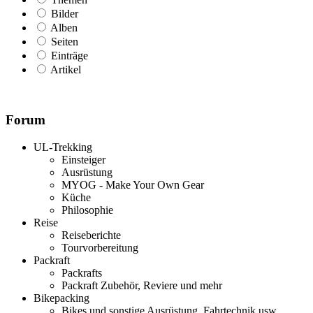
Bilder
Alben
Seiten
Einträge
Artikel
Forum
UL-Trekking
Einsteiger
Ausrüstung
MYOG - Make Your Own Gear
Küche
Philosophie
Reise
Reiseberichte
Tourvorbereitung
Packraft
Packrafts
Packraft Zubehör, Reviere und mehr
Bikepacking
Bikes und sonstige Ausrüstung, Fahrtechnik usw.