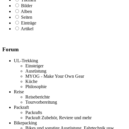
Bilder
Alben
Seiten
Einträge
Artikel
Forum
UL-Trekking
Einsteiger
Ausrüstung
MYOG - Make Your Own Gear
Küche
Philosophie
Reise
Reiseberichte
Tourvorbereitung
Packraft
Packrafts
Packraft Zubehör, Reviere und mehr
Bikepacking
Bikes und sonstige Ausrüstung, Fahrtechnik usw.