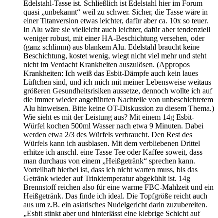
Edelstahl-Tasse ist. Schließlich ist Edelstahl hier im Forum
quasi „unbekannt“ weil zu schwer. Sicher, die Tasse wäre in
einer Titanversion etwas leichter, dafür aber ca. 10x so teuer.
In Alu wäre sie vielleicht auch leichter, dafür aber tendenziell
weniger robust, mit einer HA-Beschichtung versehen, oder
(ganz schlimm) aus blankem Alu. Edelstahl braucht keine
Beschichtung, kostet wenig, wiegt nicht viel mehr und steht
nicht im Verdacht Krankheiten auszulösen. (Appropos
Krankheiten: Ich weiß das Esbit-Dämpfe auch kein laues
Lüftchen sind, und ich mich mit meiner Lebensweise weitaus
größeren Gesundheitsrisiken aussetze, dennoch wollte ich auf
die immer wieder angeführten Nachteile von unbeschichtetem
Alu hinweisen. Bitte keine OT-Diskussion zu diesem Thema.)
Wie sieht es mit der Leistung aus? Mit einem 14g Esbit-
Würfel kochen 500ml Wasser nach etwa 9 Minuten. Dabei
werden etwa 2/3 des Würfels verbraucht. Den Rest des
Würfels kann ich ausblasen. Mit dem verbliebenen Drittel
erhitze ich anschl. eine Tasse Tee oder Kaffee soweit, dass
man durchaus von einem „Heißgetränk“ sprechen kann.
Vorteilhaft hierbei ist, dass ich nicht warten muss, bis das
Getränk wieder auf Trinktemperatur abgekühlt ist. 14g
Brennstoff reichen also für eine warme FBC-Mahlzeit und ein
Heißgetränk. Das finde ich ideal. Die Topfgröße reicht auch
aus um z.B. ein asiatisches Nudelgericht darin zuzubereiten.
„Esbit stinkt aber und hinterlässt eine klebrige Schicht auf