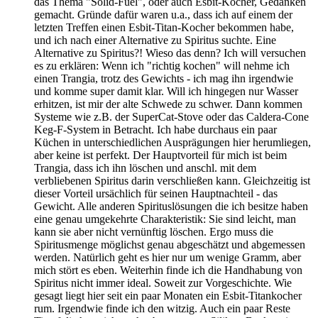
das Thema "Solid-Fuel", oder auch Esbit-Kocher, Gedanken
gemacht. Gründe dafür waren u.a., dass ich auf einem der
letzten Treffen einen Esbit-Titan-Kocher bekommen habe,
und ich nach einer Alternative zu Spiritus suchte. Eine
Alternative zu Spiritus?! Wieso das denn? Ich will versuchen
es zu erklären: Wenn ich "richtig kochen" will nehme ich
einen Trangia, trotz des Gewichts - ich mag ihn irgendwie
und komme super damit klar. Will ich hingegen nur Wasser
erhitzen, ist mir der alte Schwede zu schwer. Dann kommen
Systeme wie z.B. der SuperCat-Stove oder das Caldera-Cone
Keg-F-System in Betracht. Ich habe durchaus ein paar
Küchen in unterschiedlichen Ausprägungen hier herumliegen,
aber keine ist perfekt. Der Hauptvorteil für mich ist beim
Trangia, dass ich ihn löschen und anschl. mit dem
verbliebenen Spiritus darin verschließen kann. Gleichzeitig ist
dieser Vorteil ursächlich für seinen Hauptnachteil - das
Gewicht. Alle anderen Spirituslösungen die ich besitze haben
eine genau umgekehrte Charakteristik: Sie sind leicht, man
kann sie aber nicht vernünftig löschen. Ergo muss die
Spiritusmenge möglichst genau abgeschätzt und abgemessen
werden. Natürlich geht es hier nur um wenige Gramm, aber
mich stört es eben. Weiterhin finde ich die Handhabung von
Spiritus nicht immer ideal. Soweit zur Vorgeschichte. Wie
gesagt liegt hier seit ein paar Monaten ein Esbit-Titankocher
rum. Irgendwie finde ich den witzig. Auch ein paar Reste