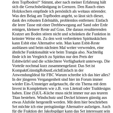
dem Topfboden!“ Stimmt, aber nach meiner Erfahrung hält
sich die Geruchsbelästigung in Grenzen. Den Rauch eines
Holzkochers empfinde ich persönlich als weitaus störender.
Was den Belag am Topfboden angeht, so lässt sich dieser,
dank des robusten Edelstahls, problemlos entfernen: Einfach
die leere Tasse mit einer Drehbewegung auf Sand oder Erde
reinigen, kleinere Reste auf Gras. Die daraus resultierenden
Kratzer am Boden stören nicht und schränken die Funktion in
keinster Weise ein. Zu den weit verbreiteten Spiritusküchen
kann Esbit eine Alternative sein. Man kann Esbit-Reste
ausblasen und beim nächsten Mal weiter verwenden, eine
ähnliche Funktionalität wie beim Trangia also. Nachteilig
finde ich im Vergleich zu Spiritus nur den Preis der
Esbitwürfel und die schlechtere Verfügbarkeit unterwegs. Die
Vorteile nochmal kurz zusammengefasst: Das Set ist
KompaktGünstigRobustLeichtEinfach in der
AnwendungIdeal für FBC Warum schreibe ich das hier alles?
In der jüngeren Vergangenheit sind hier im Forum immer
wieder Ein-/Umsteiger aufgetaucht, die ein Thema mit dem
Invest in Komplettsets wie z.B. von Litetrail oder Traildesigns
haben. Eine (S)UL-Küche muss nicht immer nur aus teurem
Titan bestehen. Windschutz und Deckel können günstig aus
etwas Alufolie hergestellt werden. Mit dem hier beschrieben
Set möchte ich eine preisgünstige Alternative aufzeigen. Auch
für die Fraktion der Jakobspilger kann das Set interessant sein