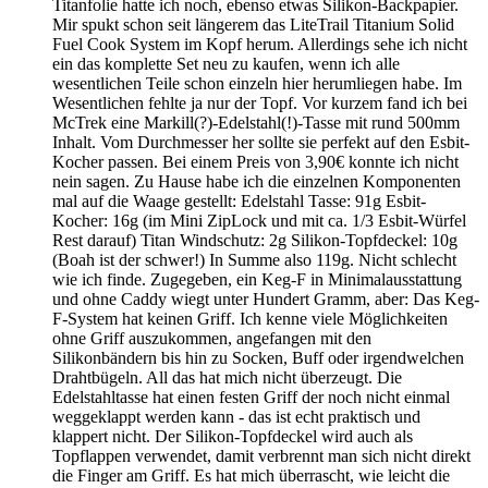
Titanfolie hatte ich noch, ebenso etwas Silikon-Backpapier.
Mir spukt schon seit längerem das LiteTrail Titanium Solid
Fuel Cook System im Kopf herum. Allerdings sehe ich nicht
ein das komplette Set neu zu kaufen, wenn ich alle
wesentlichen Teile schon einzeln hier herumliegen habe. Im
Wesentlichen fehlte ja nur der Topf. Vor kurzem fand ich bei
McTrek eine Markill(?)-Edelstahl(!)-Tasse mit rund 500mm
Inhalt. Vom Durchmesser her sollte sie perfekt auf den Esbit-
Kocher passen. Bei einem Preis von 3,90€ konnte ich nicht
nein sagen. Zu Hause habe ich die einzelnen Komponenten
mal auf die Waage gestellt: Edelstahl Tasse: 91g Esbit-
Kocher: 16g (im Mini ZipLock und mit ca. 1/3 Esbit-Würfel
Rest darauf) Titan Windschutz: 2g Silikon-Topfdeckel: 10g
(Boah ist der schwer!) In Summe also 119g. Nicht schlecht
wie ich finde. Zugegeben, ein Keg-F in Minimalausstattung
und ohne Caddy wiegt unter Hundert Gramm, aber: Das Keg-
F-System hat keinen Griff. Ich kenne viele Möglichkeiten
ohne Griff auszukommen, angefangen mit den
Silikonbändern bis hin zu Socken, Buff oder irgendwelchen
Drahtbügeln. All das hat mich nicht überzeugt. Die
Edelstahltasse hat einen festen Griff der noch nicht einmal
weggeklappt werden kann - das ist echt praktisch und
klappert nicht. Der Silikon-Topfdeckel wird auch als
Topflappen verwendet, damit verbrennt man sich nicht direkt
die Finger am Griff. Es hat mich überrascht, wie leicht die