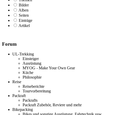
Bilder
Alben
Seiten
Einträge
Artikel
Forum
UL-Trekking
Einsteiger
Ausrüstung
MYOG - Make Your Own Gear
Küche
Philosophie
Reise
Reiseberichte
Tourvorbereitung
Packraft
Packrafts
Packraft Zubehör, Reviere und mehr
Bikepacking
Bikes und sonstige Ausrüstung, Fahrtechnik usw.