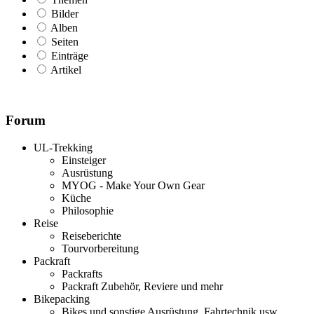
Bilder
Alben
Seiten
Einträge
Artikel
Forum
UL-Trekking
Einsteiger
Ausrüstung
MYOG - Make Your Own Gear
Küche
Philosophie
Reise
Reiseberichte
Tourvorbereitung
Packraft
Packrafts
Packraft Zubehör, Reviere und mehr
Bikepacking
Bikes und sonstige Ausrüstung, Fahrtechnik usw.