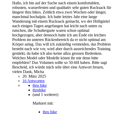
Hallo, ich bin auf der Suche nach einem komfortablen,
robusten, wasserfesten und qualitativ sehr guten Rucksack für
längere thru hikes. Zeitlich etwa zwei Wochen oder länger,
manchmal hochalpin. Ich hatte letztes Jahr eine lange
Wanderung mit einem Rucksack gemacht, wo der Hüftgürtel
nach einigen Tagen angefangen hat leicht nach unten zu
rutschen, die Schultergurte waren schon optimal
hochgezogen, aber dennoch hatte ich am Ende ein leichtes
Problem im unteren Rückenbereich da er nicht optimal am
Körper anlag. Das will ich zukünftig vermeiden, das Problem
besteht nach wie vor, wird aber durch ausreichendes Training
gestärkt, da habe ich also keine allzu grossen Bedenken.
Welches Model oder Modelle könnt ihr mir denn bitte
empfehlen? Das Volumen sollte so 50-60l haben. Bitte sagt
Bescheid, ich würde mich sehr über eine Antwort freuen,
vielen Dank, Micha
20. März 2025
16 Antworten
thru hike
thruhike
(und 1 weiterer)
Markiert mit:
thru hike