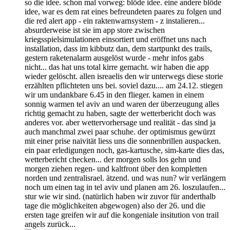
so die idee. schon mal vorweg: blöde idee. eine andere blöde
idee, war es dem rat eines befreundeten paares zu folgen und
die red alert app - ein raktenwarnsystem - z instalieren...
absurderweise ist sie im app store zwischen
kriegsspielsimulationen einsortiert und eröffnet uns nach
installation, dass im kibbutz dan, dem startpunkt des trails,
gestern raketenalarm ausgelöst wurde - mehr infos gabs
nicht... das hat uns total kirre gemacht. wir haben die app
wieder gelöscht. allen isreaelis den wir unterwegs diese storie
erzählten pflichteten uns bei. soviel dazu.... am 24.12. stiegen
wir um undankbare 6.45 in den flieger. kamen in einem
sonnig warmen tel aviv an und waren der überzeugung alles
richtig gemacht zu haben, sagte der wetterbericht doch was
anderes vor. aber wettervorhersage und realität - das sind ja
auch manchmal zwei paar schuhe. der optimismus gewürzt
mit einer prise naivität liess uns die sonnenbrillen auspacken.
ein paar erledigungen noch, gas-kartusche, sim-karte dies das,
wetterbericht checken... der morgen solls los gehn und
morgen ziehen regen- und kaltfront über den kompletten
norden und zentralisrael. ätzend. und was nun? wir verlängern
noch um einen tag in tel aviv und planen am 26. loszulaufen...
stur wie wir sind. (natürlich haben wir zuvor für anderthalb
tage die möglichkeiten abgewogen) also der 26. und die
ersten tage greifen wir auf die kongeniale insitution von trail
angels zurück...