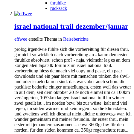
thruhike
rucksack
israel national trail dezember/januar
effwee
erstellte Thema in
Reiseberichte
prolog irgendwie fühlte sich die vorbereitung für diesen thru,
gar nicht so wirklich nach vorbereitung an - kaum den ersten
thruhike absolviert, schon pro? - naja, vielmehr lag es an dem
kongenialen tapatalk-forum zum israel national trail.
vorbereitung hiess demnach viel copy und paste, ein paar
downloads und ein paar biere mit menschen trinken die shvil-
und oder israelerfahren sind. das wars aber auch schon. die
packliste bedurfte einiger umstellungen, ersten weil das wetter
in auf dem, seit dem oktober 2019 noch einmal um ca 100km
verlängerten, 1053km langen israel national trail im winter
zwei geteilt ist... im norden bzw. bis zur wüste, kalt und viel
regen, im süden wärmer und kein regen - so die klimadaten.
und zweitens weil ich diesmal nicht alleine unterwegs war. ich
wander gemeinsam mit meiner freundin. ihr erster thru, mein
erster mit jemandem zusammen... etwa 3600gr bw für den
norden. für den süden kommen ca. 350gr regenschutz raus...