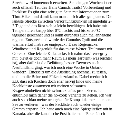
Strecke wird immernoch erweitert. Seit einigen Wochen ist er
auch offiziell Teil des Trans-Canada Trails! Vorbereitung und
Packliste Es gibt eine sehr gute Seite mit Informationen zum
Thru-Hiken und damit kann man an sich alles gut planen. Die
längste Strecke zwischen Versorgungspunkten ist ungefähr 2-
3 Tage und das lässt sich ja leicht bewältigen. Ich habe mit
Temperaturen knapp über 0°C nachts und bis zu 20°C
tagsüber gerechnet und es kann durchaus auch mal anhaltend
regnen. Entsprechend wurde der Cumulus Quilt und die
wärmere Luftmatratze eingepackt. Dazu Regenjacke,
Windhose und Regenkilt für das miese Wetter. Trailrunner mit
Goretex. Eine leichte Kufa-Jacke. Ich nahm das Tensegrity
mit, bietet es doch mehr Raum als mein Tarptent (was leichter
ist), aber dafür ist die Belüftung besser. Bevor es nach
Neufundland ging, war ich noch eine Woche in Ontario
wandern. Einerseits um die Ausrüstung nochmal zu testen,
und um die Beine und Füße einzulaufen. Dabei merkte ich
z.B. dass ich Kochen doch eher nervig finde und meine
Kochkünste zusammen mit meinen seltsamen
Essgewohnheiten nichts schmackhaftes produzieren. Ich
entschloß mich daher die no-cook Variante zu gehen. Ich war
auch so schlau meine neu gekaufte Kompaktkamera in einem
See zu verlieren - was der Packliste auch wieder einige
Gramm ersparte. Ich hatte auch noch eine Spiegelreflex mit in
Kanada, aber die kanadische Post hatte mein Paket falsch