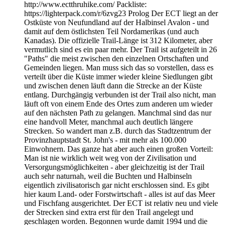
http://www.ectthruhike.com/ Packliste:
https://lighterpack.com/r/6zvg23 Prolog Der ECT liegt an der
Ostküste von Neufundland auf der Halbinsel Avalon - und
damit auf dem östlichsten Teil Nordamerikas (und auch
Kanadas). Die offizielle Trail-Länge ist 312 Kilometer, aber
vermutlich sind es ein paar mehr. Der Trail ist aufgeteilt in 26
"Paths" die meist zwischen den einzelnen Ortschaften und
Gemeinden liegen. Man muss sich das so vorstellen, dass es
verteilt über die Küste immer wieder kleine Siedlungen gibt
und zwischen denen läuft dann die Strecke an der Küste
entlang. Durchgängig verbunden ist der Trail also nicht, man
läuft oft von einem Ende des Ortes zum anderen um wieder
auf den nächsten Path zu gelangen. Manchmal sind das nur
eine handvoll Meter, manchmal auch deutlich längere
Strecken. So wandert man z.B. durch das Stadtzentrum der
Provinzhauptstadt St. John's - mit mehr als 100.000
Einwohnern. Das ganze hat aber auch einen großen Vorteil:
Man ist nie wirklich weit weg von der Zivilisation und
Versorgungsmöglichkeiten - aber gleichzeitig ist der Trail
auch sehr naturnah, weil die Buchten und Halbinseln
eigentlich zivilisatorisch gar nicht erschlossen sind. Es gibt
hier kaum Land- oder Forstwirtschaft - alles ist auf das Meer
und Fischfang ausgerichtet. Der ECT ist relativ neu und viele
der Strecken sind extra erst für den Trail angelegt und
geschlagen worden. Begonnen wurde damit 1994 und die