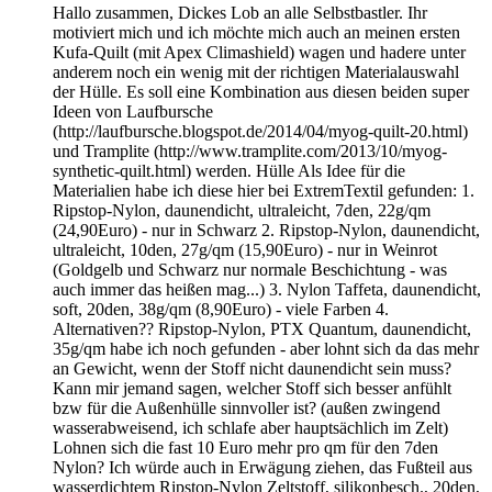
Hallo zusammen, Dickes Lob an alle Selbstbastler. Ihr
motiviert mich und ich möchte mich auch an meinen ersten
Kufa-Quilt (mit Apex Climashield) wagen und hadere unter
anderem noch ein wenig mit der richtigen Materialauswahl
der Hülle. Es soll eine Kombination aus diesen beiden super
Ideen von Laufbursche
(http://laufbursche.blogspot.de/2014/04/myog-quilt-20.html)
und Tramplite (http://www.tramplite.com/2013/10/myog-
synthetic-quilt.html) werden. Hülle Als Idee für die
Materialien habe ich diese hier bei ExtremTextil gefunden: 1.
Ripstop-Nylon, daunendicht, ultraleicht, 7den, 22g/qm
(24,90Euro) - nur in Schwarz 2. Ripstop-Nylon, daunendicht,
ultraleicht, 10den, 27g/qm (15,90Euro) - nur in Weinrot
(Goldgelb und Schwarz nur normale Beschichtung - was
auch immer das heißen mag...) 3. Nylon Taffeta, daunendicht,
soft, 20den, 38g/qm (8,90Euro) - viele Farben 4.
Alternativen?? Ripstop-Nylon, PTX Quantum, daunendicht,
35g/qm habe ich noch gefunden - aber lohnt sich da das mehr
an Gewicht, wenn der Stoff nicht daunendicht sein muss?
Kann mir jemand sagen, welcher Stoff sich besser anfühlt
bzw für die Außenhülle sinnvoller ist? (außen zwingend
wasserabweisend, ich schlafe aber hauptsächlich im Zelt)
Lohnen sich die fast 10 Euro mehr pro qm für den 7den
Nylon? Ich würde auch in Erwägung ziehen, das Fußteil aus
wasserdichtem Ripstop-Nylon Zeltstoff, silikonbesch., 20den,