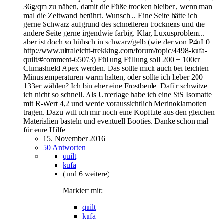
36g/qm zu nähen, damit die Füße trocken bleiben, wenn man
mal die Zeltwand berührt. Wunsch... Eine Seite hätte ich
gerne Schwarz aufgrund des schnelleren trocknens und die
andere Seite gerne irgendwie farbig. Klar, Luxusproblem...
aber ist doch so hübsch in schwarz/gelb (wie der von P4uL0
http://www.ultraleicht-trekking.com/forum/topic/4498-kufa-
quilt/#comment-65073) Füllung Füllung soll 200 + 100er
Climashield Apex werden. Das sollte mich auch bei leichten
Minustemperaturen warm halten, oder sollte ich lieber 200 +
133er wählen? Ich bin eher eine Frostbeule. Dafür schwitze
ich nicht so schnell. Als Unterlage habe ich eine StS Isomatte
mit R-Wert 4,2 und werde voraussichtlich Merinoklamotten
tragen. Dazu will ich mir noch eine Kopftüte aus den gleichen
Materialien basteln und eventuell Booties. Danke schon mal
für eure Hilfe.
15. November 2016
50 Antworten
quilt
kufa
(und 6 weitere)
Markiert mit:
quilt
kufa