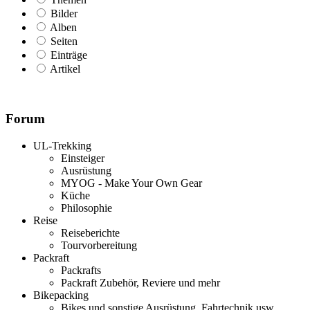
Bilder
Alben
Seiten
Einträge
Artikel
Forum
UL-Trekking
Einsteiger
Ausrüstung
MYOG - Make Your Own Gear
Küche
Philosophie
Reise
Reiseberichte
Tourvorbereitung
Packraft
Packrafts
Packraft Zubehör, Reviere und mehr
Bikepacking
Bikes und sonstige Ausrüstung, Fahrtechnik usw.