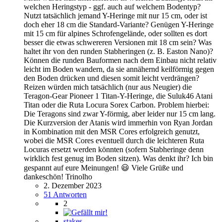
welchen Heringstyp - ggf. auch auf welchem Bodentyp?
Nutzt tatsächlich jemand Y-Heringe mit nur 15 cm, oder ist
doch eher 18 cm die Standard-Variante? Genügen Y-Heringe
mit 15 cm für alpines Schrofengelände, oder sollten es dort
besser die etwas schwereren Versionen mit 18 cm sein? Was
haltet ihr von den runden Stabheringen (z. B. Easton Nano)?
Können die runden Bauformen nach dem Einbau nicht relativ
leicht im Boden wandern, da sie annähernd keilförmig gegen
den Boden drücken und diesen somit leicht verdrängen?
Reizen würden mich tatsächlich (nur aus Neugier) die
Teragon-Gear Pioneer 1 Titan-Y-Heringe, die Suluk46 Atani
Titan oder die Ruta Locura Sorex Carbon. Problem hierbei:
Die Teragons sind zwar Y-förmig, aber leider nur 15 cm lang.
Die Kurzversion der Atanis wird immerhin von Ryan Jordan
in Kombination mit den MSR Cores erfolgreich genutzt,
wobei die MSR Cores eventuell durch die leichteren Ruta
Locuras ersetzt werden könnten (sofern Stabheringe denn
wirklich fest genug im Boden sitzen). Was denkt ihr? Ich bin
gespannt auf eure Meinungen! 😃 Viele Grüße und
dankeschön! Trinolho
2. Dezember 2023
51 Antworten
2
stakes