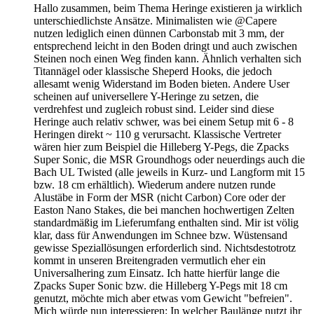
Hallo zusammen, beim Thema Heringe existieren ja wirklich
unterschiedlichste Ansätze. Minimalisten wie @Capere
nutzen lediglich einen dünnen Carbonstab mit 3 mm, der
entsprechend leicht in den Boden dringt und auch zwischen
Steinen noch einen Weg finden kann. Ähnlich verhalten sich
Titannägel oder klassische Sheperd Hooks, die jedoch
allesamt wenig Widerstand im Boden bieten. Andere User
scheinen auf universellere Y-Heringe zu setzen, die
verdrehfest und zugleich robust sind. Leider sind diese
Heringe auch relativ schwer, was bei einem Setup mit 6 - 8
Heringen direkt ~ 110 g verursacht. Klassische Vertreter
wären hier zum Beispiel die Hilleberg Y-Pegs, die Zpacks
Super Sonic, die MSR Groundhogs oder neuerdings auch die
Bach UL Twisted (alle jeweils in Kurz- und Langform mit 15
bzw. 18 cm erhältlich). Wiederum andere nutzen runde
Alustäbe in Form der MSR (nicht Carbon) Core oder der
Easton Nano Stakes, die bei manchen hochwertigen Zelten
standardmäßig im Lieferumfang enthalten sind. Mir ist völig
klar, dass für Anwendungen im Schnee bzw. Wüstensand
gewisse Speziallösungen erforderlich sind. Nichtsdestotrotz
kommt in unseren Breitengraden vermutlich eher ein
Universalhering zum Einsatz. Ich hatte hierfür lange die
Zpacks Super Sonic bzw. die Hilleberg Y-Pegs mit 18 cm
genutzt, möchte mich aber etwas vom Gewicht "befreien".
Mich würde nun interessieren: In welcher Baulänge nutzt ihr