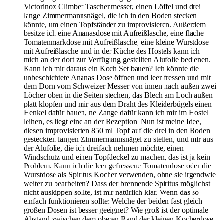
Victorinox Climber Taschenmesser, einen Löffel und drei
lange Zimmermannsnägel, die ich in den Boden stecken
könnte, um einen Topfständer zu improvisieren. Außerdem
besitze ich eine Ananasdose mit Aufreißlasche, eine flache
Tomatenmarkdose mit Aufreißlasche, eine kleine Wurstdose
mit Aufreißlasche und in der Küche des Hostels kann ich
mich an der dort zur Verfügung gestellten Alufolie bedienen.
Kann ich mir daraus ein Koch Set bauen? Ich könnte die
unbeschichtete Ananas Dose öffnen und leer fressen und mit
dem Dorn vom Schweizer Messer von innen nach außen zwei
Löcher oben in die Seiten stechen, das Blech am Loch außen
platt klopfen und mir aus dem Draht des Kleiderbügels einen
Henkel dafür bauen, ne Zange dafür kann ich mir im Hostel
leihen, es liegt eine an der Rezeption. Nun ist meine Idee,
diesen improvisierten 850 ml Topf auf die drei in den Boden
gesteckten langen Zimmermannsnägel zu stellen, und mir aus
der Alufolie, die ich dreifach nehmen möchte, einen
Windschutz und einen Topfdeckel zu machen, das ist ja kein
Problem. Kann ich die leer gefressene Tomatendose oder die
Wurstdose als Spiritus Kocher verwenden, ohne sie irgendwie
weiter zu bearbeiten? Dass der brennende Spiritus möglichst
nicht auskippen sollte, ist mir natürlich klar. Wenn das so
einfach funktionieren sollte: Welche der beiden fast gleich
großen Dosen ist besser geeignet? Wie groß ist der optimale
Abstand zwischen dem oberen Rand der kleinen Kocherdose