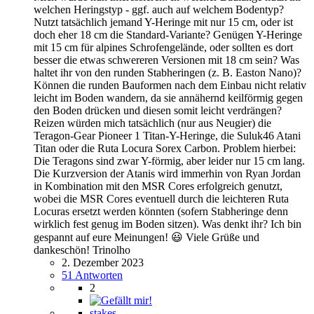
welchen Heringstyp - ggf. auch auf welchem Bodentyp?
Nutzt tatsächlich jemand Y-Heringe mit nur 15 cm, oder ist
doch eher 18 cm die Standard-Variante? Genügen Y-Heringe
mit 15 cm für alpines Schrofengelände, oder sollten es dort
besser die etwas schwereren Versionen mit 18 cm sein? Was
haltet ihr von den runden Stabheringen (z. B. Easton Nano)?
Können die runden Bauformen nach dem Einbau nicht relativ
leicht im Boden wandern, da sie annähernd keilförmig gegen
den Boden drücken und diesen somit leicht verdrängen?
Reizen würden mich tatsächlich (nur aus Neugier) die
Teragon-Gear Pioneer 1 Titan-Y-Heringe, die Suluk46 Atani
Titan oder die Ruta Locura Sorex Carbon. Problem hierbei:
Die Teragons sind zwar Y-förmig, aber leider nur 15 cm lang.
Die Kurzversion der Atanis wird immerhin von Ryan Jordan
in Kombination mit den MSR Cores erfolgreich genutzt,
wobei die MSR Cores eventuell durch die leichteren Ruta
Locuras ersetzt werden könnten (sofern Stabheringe denn
wirklich fest genug im Boden sitzen). Was denkt ihr? Ich bin
gespannt auf eure Meinungen! 😃 Viele Grüße und
dankeschön! Trinolho
2. Dezember 2023
51 Antworten
2
stakes