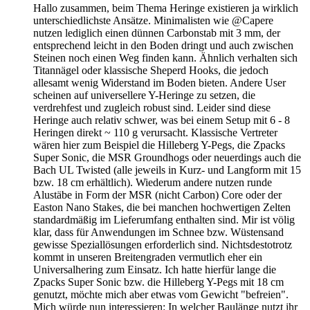
Hallo zusammen, beim Thema Heringe existieren ja wirklich
unterschiedlichste Ansätze. Minimalisten wie @Capere
nutzen lediglich einen dünnen Carbonstab mit 3 mm, der
entsprechend leicht in den Boden dringt und auch zwischen
Steinen noch einen Weg finden kann. Ähnlich verhalten sich
Titannägel oder klassische Sheperd Hooks, die jedoch
allesamt wenig Widerstand im Boden bieten. Andere User
scheinen auf universellere Y-Heringe zu setzen, die
verdrehfest und zugleich robust sind. Leider sind diese
Heringe auch relativ schwer, was bei einem Setup mit 6 - 8
Heringen direkt ~ 110 g verursacht. Klassische Vertreter
wären hier zum Beispiel die Hilleberg Y-Pegs, die Zpacks
Super Sonic, die MSR Groundhogs oder neuerdings auch die
Bach UL Twisted (alle jeweils in Kurz- und Langform mit 15
bzw. 18 cm erhältlich). Wiederum andere nutzen runde
Alustäbe in Form der MSR (nicht Carbon) Core oder der
Easton Nano Stakes, die bei manchen hochwertigen Zelten
standardmäßig im Lieferumfang enthalten sind. Mir ist völig
klar, dass für Anwendungen im Schnee bzw. Wüstensand
gewisse Speziallösungen erforderlich sind. Nichtsdestotrotz
kommt in unseren Breitengraden vermutlich eher ein
Universalhering zum Einsatz. Ich hatte hierfür lange die
Zpacks Super Sonic bzw. die Hilleberg Y-Pegs mit 18 cm
genutzt, möchte mich aber etwas vom Gewicht "befreien".
Mich würde nun interessieren: In welcher Baulänge nutzt ihr