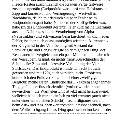
Fleece-Resten ausschließlich die Kragen-Partie testweise
zusammengenäht (Endprodukt war quasi eine Halskrause mit
Zipp und kurzer Poncho-Verlängerung) - wertvoll im
Nachhinein, da ich mir dadurch ein paar Fehler beim
Endprodukt erspart habe. Nachdem der Stoff geliefert war,
habe ich das Endprodukt gestartet. Hier kurz meine Learnings
aus dem Nähprozess: - die Verarbeitung von Alpha
(Netzstruktur) und schwarzem Garn kaschiert wirklich jeden
Fehler, ist aber auch quasi unmöglich wieder aufzutrennen -
der Kragen ist in der Verarbeitung mit Abstand das
Schwierigste und Langwierigste an dem ganzen Ding, der
Rest dauert im Vergleich nur ein paar Minuten - ich habe mir
das Versäubern gespart, da nichts franst Ausschneiden der
Schnittteile: Zipp und sukzessive Verbindung der Vier
Stoffstücke: Das Endprodukt ist finde ich recht hübsch
geworden und mit 129g auch wirklich leicht. Probieren
konnte ich den Pullover kürzlich bei einer zweitägigen
Bergtour, meine ersten Eindrücke dazu: - extrem angenehmes
Tragegefühl - er flusselt ziemlich (vorher wurde er noch nicht
gewaschen) - die Wärmeleistung ist jetzt nicht herausragend,
vielleicht habe ich mir da einfach zu viel erwartet (auch nicht
unter einer winddichten Schicht) - recht filigranes Gefühl
beim Aus- und Anziehen - er trocknet unfassbar schnell, nach
dem Wollwaschgang ist das Ding quasi schon trocken aus der