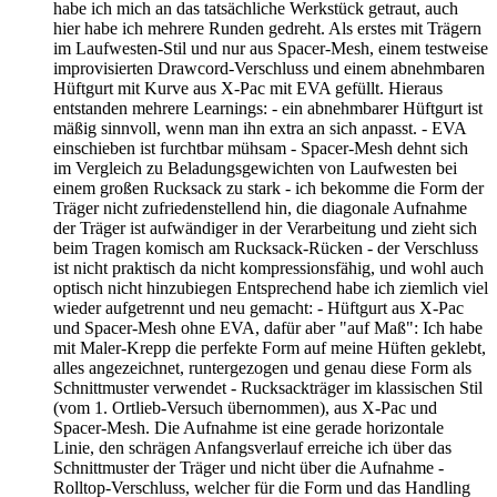
habe ich mich an das tatsächliche Werkstück getraut, auch
hier habe ich mehrere Runden gedreht. Als erstes mit Trägern
im Laufwesten-Stil und nur aus Spacer-Mesh, einem testweise
improvisierten Drawcord-Verschluss und einem abnehmbaren
Hüftgurt mit Kurve aus X-Pac mit EVA gefüllt. Hieraus
entstanden mehrere Learnings: - ein abnehmbarer Hüftgurt ist
mäßig sinnvoll, wenn man ihn extra an sich anpasst. - EVA
einschieben ist furchtbar mühsam - Spacer-Mesh dehnt sich
im Vergleich zu Beladungsgewichten von Laufwesten bei
einem großen Rucksack zu stark - ich bekomme die Form der
Träger nicht zufriedenstellend hin, die diagonale Aufnahme
der Träger ist aufwändiger in der Verarbeitung und zieht sich
beim Tragen komisch am Rucksack-Rücken - der Verschluss
ist nicht praktisch da nicht kompressionsfähig, und wohl auch
optisch nicht hinzubiegen Entsprechend habe ich ziemlich viel
wieder aufgetrennt und neu gemacht: - Hüftgurt aus X-Pac
und Spacer-Mesh ohne EVA, dafür aber "auf Maß": Ich habe
mit Maler-Krepp die perfekte Form auf meine Hüften geklebt,
alles angezeichnet, runtergezogen und genau diese Form als
Schnittmuster verwendet - Rucksackträger im klassischen Stil
(vom 1. Ortlieb-Versuch übernommen), aus X-Pac und
Spacer-Mesh. Die Aufnahme ist eine gerade horizontale
Linie, den schrägen Anfangsverlauf erreiche ich über das
Schnittmuster der Träger und nicht über die Aufnahme -
Rolltop-Verschluss, welcher für die Form und das Handling