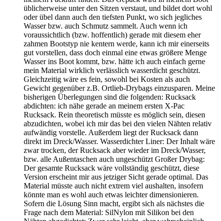
üblicherweise unter den Sitzen verstaut, und bildet dort wohl
oder übel dann auch den tiefsten Punkt, wo sich jegliches
Wasser bzw. auch Schmutz sammelt. Auch wenn ich
voraussichtlich (bzw. hoffentlich) gerade mit diesem eher
zahmen Bootstyp nie kentern werde, kann ich mir einerseits
gut vorstellen, dass doch einmal eine etwas größere Menge
Wasser ins Boot kommt, bzw. hätte ich auch einfach gerne
mein Material wirklich verlässlich wasserdicht geschützt.
Gleichzeitig wäre es fein, sowohl bei Kosten als auch
Gewicht gegenüber z.B. Ortlieb-Drybags einzusparen. Meine
bisherigen Überlegungen sind die folgenden: Rucksack
abdichten: ich nähe gerade an meinem ersten X-Pac
Rucksack. Rein theoretisch müsste es möglich sein, diesen
abzudichten, wobei ich mir das bei den vielen Nähten relativ
aufwändig vorstelle. Außerdem liegt der Rucksack dann
direkt im Dreck/Wasser. Wasserdichter Liner: Der Inhalt wäre
zwar trocken, der Rucksack aber wieder im Dreck/Wasser,
bzw. alle Außentaschen auch ungeschützt Großer Drybag:
Der gesamte Rucksack wäre vollständig geschützt, diese
Version erscheint mir aus jetziger Sicht gerade optimal. Das
Material müsste auch nicht extrem viel aushalten, insofern
könnte man es wohl auch etwas leichter dimensionieren.
Sofern die Lösung Sinn macht, ergibt sich als nächstes die
Frage nach dem Material: SilNylon mit Silikon bei den