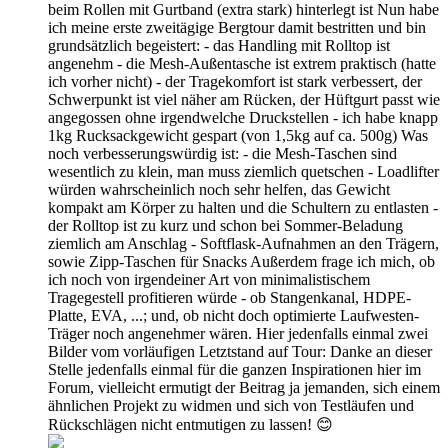
beim Rollen mit Gurtband (extra stark) hinterlegt ist Nun habe
ich meine erste zweitägige Bergtour damit bestritten und bin
grundsätzlich begeistert: - das Handling mit Rolltop ist
angenehm - die Mesh-Außentasche ist extrem praktisch (hatte
ich vorher nicht) - der Tragekomfort ist stark verbessert, der
Schwerpunkt ist viel näher am Rücken, der Hüftgurt passt wie
angegossen ohne irgendwelche Druckstellen - ich habe knapp
1kg Rucksackgewicht gespart (von 1,5kg auf ca. 500g) Was
noch verbesserungswürdig ist: - die Mesh-Taschen sind
wesentlich zu klein, man muss ziemlich quetschen - Loadlifter
würden wahrscheinlich noch sehr helfen, das Gewicht
kompakt am Körper zu halten und die Schultern zu entlasten -
der Rolltop ist zu kurz und schon bei Sommer-Beladung
ziemlich am Anschlag - Softflask-Aufnahmen an den Trägern,
sowie Zipp-Taschen für Snacks Außerdem frage ich mich, ob
ich noch von irgendeiner Art von minimalistischem
Tragegestell profitieren würde - ob Stangenkanal, HDPE-
Platte, EVA, ...; und, ob nicht doch optimierte Laufwesten-
Träger noch angenehmer wären. Hier jedenfalls einmal zwei
Bilder vom vorläufigen Letztstand auf Tour: Danke an dieser
Stelle jedenfalls einmal für die ganzen Inspirationen hier im
Forum, vielleicht ermutigt der Beitrag ja jemanden, sich einem
ähnlichen Projekt zu widmen und sich von Testläufen und
Rückschlägen nicht entmutigen zu lassen! 😊