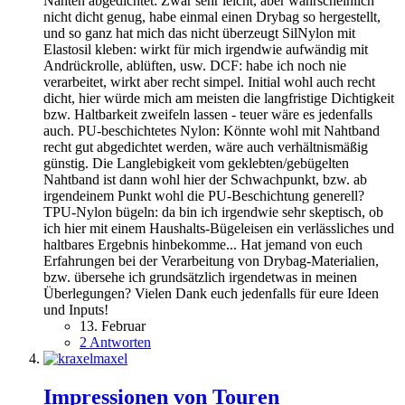
Nähten abgedichtet: Zwar sehr leicht, aber wahrscheinlich
nicht dicht genug, habe einmal einen Drybag so hergestellt,
und so ganz hat mich das nicht überzeugt SilNylon mit
Elastosil kleben: wirkt für mich irgendwie aufwändig mit
Andrückrolle, ablüften, usw. DCF: habe ich noch nie
verarbeitet, wirkt aber recht simpel. Initial wohl auch recht
dicht, hier würde mich am meisten die langfristige Dichtigkeit
bzw. Haltbarkeit zweifeln lassen - teuer wäre es jedenfalls
auch. PU-beschichtetes Nylon: Könnte wohl mit Nahtband
recht gut abgedichtet werden, wäre auch verhältnismäßig
günstig. Die Langlebigkeit vom geklebten/gebügelten
Nahtband ist dann wohl hier der Schwachpunkt, bzw. ab
irgendeinem Punkt wohl die PU-Beschichtung generell?
TPU-Nylon bügeln: da bin ich irgendwie sehr skeptisch, ob
ich hier mit einem Haushalts-Bügeleisen ein verlässliches und
haltbares Ergebnis hinbekomme... Hat jemand von euch
Erfahrungen bei der Verarbeitung von Drybag-Materialien,
bzw. übersehe ich grundsätzlich irgendetwas in meinen
Überlegungen? Vielen Dank euch jedenfalls für eure Ideen
und Inputs!
13. Februar
2 Antworten
Impressionen von Touren