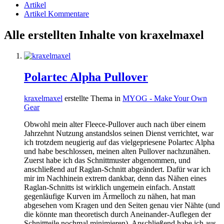
Artikel
Artikel Kommentare
Alle erstellten Inhalte von kraxelmaxel
Polartec Alpha Pullover
kraxelmaxel
erstellte Thema in
MYOG - Make Your Own
Gear
Obwohl mein alter Fleece-Pullover auch nach über einem
Jahrzehnt Nutzung anstandslos seinen Dienst verrichtet, war
ich trotzdem neugierig auf das vielgepriesene Polartec Alpha
und habe beschlossen, meinen alten Pullover nachzunähen.
Zuerst habe ich das Schnittmuster abgenommen, und
anschließend auf Raglan-Schnitt abgeändert. Dafür war ich
mir im Nachhinein extrem dankbar, denn das Nähen eines
Raglan-Schnitts ist wirklich ungemein einfach. Anstatt
gegenläufige Kurven im Ärmelloch zu nähen, hat man
abgesehen vom Kragen und den Seiten genau vier Nähte (und
die könnte man theoretisch durch Aneinander-Auflegen der
Schnittteile nochmal minimieren). Anschließend habe ich aus