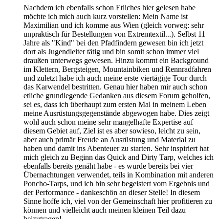
Nachdem ich ebenfalls schon Etliches hier gelesen habe
möchte ich mich auch kurz vorstellen: Mein Name ist
Maximilian und ich komme aus Wien (gleich vorweg: sehr
unpraktisch für Bestellungen von Extremtextil...). Selbst 11
Jahre als "Kind" bei den Pfadfindern gewesen bin ich jetzt
dort als Jugendleiter tätig und bin somit schon immer viel
draußen unterwegs gewesen. Hinzu kommt ein Background
im Klettern, Bergsteigen, Mountainbiken und Rennradfahren
und zuletzt habe ich auch meine erste viertägige Tour durch
das Karwendel bestritten. Genau hier haben mir auch schon
etliche grundlegende Gedanken aus diesem Forum geholfen,
sei es, dass ich überhaupt zum ersten Mal in meinem Leben
meine Ausrüstungsgegenstände abgewogen habe. Dies zeigt
wohl auch schon meine sehr mangelhafte Expertise auf
diesem Gebiet auf, Ziel ist es aber sowieso, leicht zu sein,
aber auch primär Freude an Ausrüstung und Material zu
haben und damit ins Abenteuer zu starten. Sehr inspiriert hat
mich gleich zu Beginn das Quick and Dirty Tarp, welches ich
ebenfalls bereits genäht habe - es wurde bereits bei vier
Übernachtungen verwendet, teils in Kombination mit anderen
Poncho-Tarps, und ich bin sehr begeistert vom Ergebnis und
der Performance - dankeschön an dieser Stelle! In diesem
Sinne hoffe ich, viel von der Gemeinschaft hier profitieren zu
können und vielleicht auch meinen kleinen Teil dazu
beizutragen!