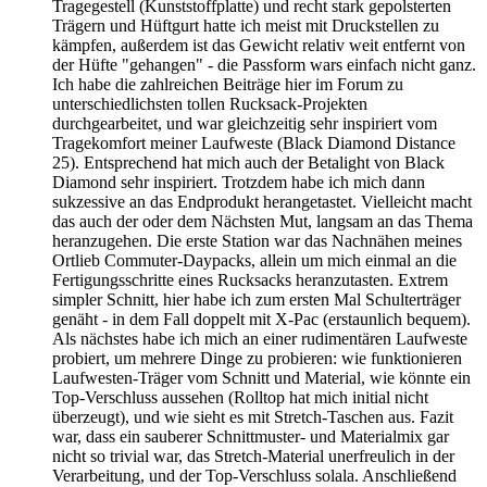
Tragegestell (Kunststoffplatte) und recht stark gepolsterten
Trägern und Hüftgurt hatte ich meist mit Druckstellen zu
kämpfen, außerdem ist das Gewicht relativ weit entfernt von
der Hüfte "gehangen" - die Passform wars einfach nicht ganz.
Ich habe die zahlreichen Beiträge hier im Forum zu
unterschiedlichsten tollen Rucksack-Projekten
durchgearbeitet, und war gleichzeitig sehr inspiriert vom
Tragekomfort meiner Laufweste (Black Diamond Distance
25). Entsprechend hat mich auch der Betalight von Black
Diamond sehr inspiriert. Trotzdem habe ich mich dann
sukzessive an das Endprodukt herangetastet. Vielleicht macht
das auch der oder dem Nächsten Mut, langsam an das Thema
heranzugehen. Die erste Station war das Nachnähen meines
Ortlieb Commuter-Daypacks, allein um mich einmal an die
Fertigungsschritte eines Rucksacks heranzutasten. Extrem
simpler Schnitt, hier habe ich zum ersten Mal Schulterträger
genäht - in dem Fall doppelt mit X-Pac (erstaunlich bequem).
Als nächstes habe ich mich an einer rudimentären Laufweste
probiert, um mehrere Dinge zu probieren: wie funktionieren
Laufwesten-Träger vom Schnitt und Material, wie könnte ein
Top-Verschluss aussehen (Rolltop hat mich initial nicht
überzeugt), und wie sieht es mit Stretch-Taschen aus. Fazit
war, dass ein sauberer Schnittmuster- und Materialmix gar
nicht so trivial war, das Stretch-Material unerfreulich in der
Verarbeitung, und der Top-Verschluss solala. Anschließend