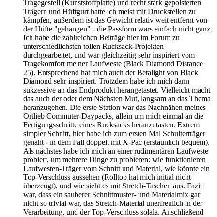
Tragegestell (Kunststoffplatte) und recht stark gepolsterten
Trägern und Hüftgurt hatte ich meist mit Druckstellen zu
kämpfen, außerdem ist das Gewicht relativ weit entfernt von
der Hüfte "gehangen" - die Passform wars einfach nicht ganz.
Ich habe die zahlreichen Beiträge hier im Forum zu
unterschiedlichsten tollen Rucksack-Projekten
durchgearbeitet, und war gleichzeitig sehr inspiriert vom
Tragekomfort meiner Laufweste (Black Diamond Distance
25). Entsprechend hat mich auch der Betalight von Black
Diamond sehr inspiriert. Trotzdem habe ich mich dann
sukzessive an das Endprodukt herangetastet. Vielleicht macht
das auch der oder dem Nächsten Mut, langsam an das Thema
heranzugehen. Die erste Station war das Nachnähen meines
Ortlieb Commuter-Daypacks, allein um mich einmal an die
Fertigungsschritte eines Rucksacks heranzutasten. Extrem
simpler Schnitt, hier habe ich zum ersten Mal Schulterträger
genäht - in dem Fall doppelt mit X-Pac (erstaunlich bequem).
Als nächstes habe ich mich an einer rudimentären Laufweste
probiert, um mehrere Dinge zu probieren: wie funktionieren
Laufwesten-Träger vom Schnitt und Material, wie könnte ein
Top-Verschluss aussehen (Rolltop hat mich initial nicht
überzeugt), und wie sieht es mit Stretch-Taschen aus. Fazit
war, dass ein sauberer Schnittmuster- und Materialmix gar
nicht so trivial war, das Stretch-Material unerfreulich in der
Verarbeitung, und der Top-Verschluss solala. Anschließend