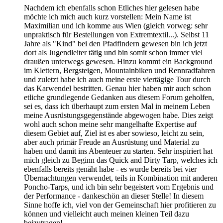
Nachdem ich ebenfalls schon Etliches hier gelesen habe
möchte ich mich auch kurz vorstellen: Mein Name ist
Maximilian und ich komme aus Wien (gleich vorweg: sehr
unpraktisch für Bestellungen von Extremtextil...). Selbst 11
Jahre als "Kind" bei den Pfadfindern gewesen bin ich jetzt
dort als Jugendleiter tätig und bin somit schon immer viel
draußen unterwegs gewesen. Hinzu kommt ein Background
im Klettern, Bergsteigen, Mountainbiken und Rennradfahren
und zuletzt habe ich auch meine erste viertägige Tour durch
das Karwendel bestritten. Genau hier haben mir auch schon
etliche grundlegende Gedanken aus diesem Forum geholfen,
sei es, dass ich überhaupt zum ersten Mal in meinem Leben
meine Ausrüstungsgegenstände abgewogen habe. Dies zeigt
wohl auch schon meine sehr mangelhafte Expertise auf
diesem Gebiet auf, Ziel ist es aber sowieso, leicht zu sein,
aber auch primär Freude an Ausrüstung und Material zu
haben und damit ins Abenteuer zu starten. Sehr inspiriert hat
mich gleich zu Beginn das Quick and Dirty Tarp, welches ich
ebenfalls bereits genäht habe - es wurde bereits bei vier
Übernachtungen verwendet, teils in Kombination mit anderen
Poncho-Tarps, und ich bin sehr begeistert vom Ergebnis und
der Performance - dankeschön an dieser Stelle! In diesem
Sinne hoffe ich, viel von der Gemeinschaft hier profitieren zu
können und vielleicht auch meinen kleinen Teil dazu
beizutragen!