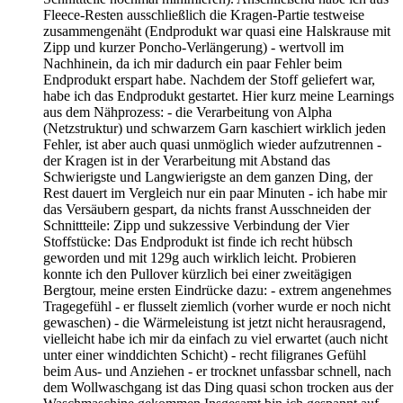
Fleece-Resten ausschließlich die Kragen-Partie testweise
zusammengenäht (Endprodukt war quasi eine Halskrause mit
Zipp und kurzer Poncho-Verlängerung) - wertvoll im
Nachhinein, da ich mir dadurch ein paar Fehler beim
Endprodukt erspart habe. Nachdem der Stoff geliefert war,
habe ich das Endprodukt gestartet. Hier kurz meine Learnings
aus dem Nähprozess: - die Verarbeitung von Alpha
(Netzstruktur) und schwarzem Garn kaschiert wirklich jeden
Fehler, ist aber auch quasi unmöglich wieder aufzutrennen -
der Kragen ist in der Verarbeitung mit Abstand das
Schwierigste und Langwierigste an dem ganzen Ding, der
Rest dauert im Vergleich nur ein paar Minuten - ich habe mir
das Versäubern gespart, da nichts franst Ausschneiden der
Schnittteile: Zipp und sukzessive Verbindung der Vier
Stoffstücke: Das Endprodukt ist finde ich recht hübsch
geworden und mit 129g auch wirklich leicht. Probieren
konnte ich den Pullover kürzlich bei einer zweitägigen
Bergtour, meine ersten Eindrücke dazu: - extrem angenehmes
Tragegefühl - er flusselt ziemlich (vorher wurde er noch nicht
gewaschen) - die Wärmeleistung ist jetzt nicht herausragend,
vielleicht habe ich mir da einfach zu viel erwartet (auch nicht
unter einer winddichten Schicht) - recht filigranes Gefühl
beim Aus- und Anziehen - er trocknet unfassbar schnell, nach
dem Wollwaschgang ist das Ding quasi schon trocken aus der