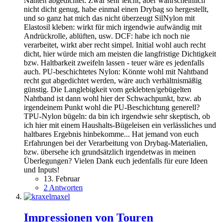
Nähten abgedichtet: Zwar sehr leicht, aber wahrscheinlich
nicht dicht genug, habe einmal einen Drybag so hergestellt,
und so ganz hat mich das nicht überzeugt SilNylon mit
Elastosil kleben: wirkt für mich irgendwie aufwändig mit
Andrückrolle, ablüften, usw. DCF: habe ich noch nie
verarbeitet, wirkt aber recht simpel. Initial wohl auch recht
dicht, hier würde mich am meisten die langfristige Dichtigkeit
bzw. Haltbarkeit zweifeln lassen - teuer wäre es jedenfalls
auch. PU-beschichtetes Nylon: Könnte wohl mit Nahtband
recht gut abgedichtet werden, wäre auch verhältnismäßig
günstig. Die Langlebigkeit vom geklebten/gebügelten
Nahtband ist dann wohl hier der Schwachpunkt, bzw. ab
irgendeinem Punkt wohl die PU-Beschichtung generell?
TPU-Nylon bügeln: da bin ich irgendwie sehr skeptisch, ob
ich hier mit einem Haushalts-Bügeleisen ein verlässliches und
haltbares Ergebnis hinbekomme... Hat jemand von euch
Erfahrungen bei der Verarbeitung von Drybag-Materialien,
bzw. übersehe ich grundsätzlich irgendetwas in meinen
Überlegungen? Vielen Dank euch jedenfalls für eure Ideen
und Inputs!
13. Februar
2 Antworten
Impressionen von Touren