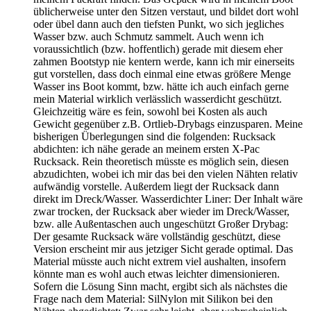
üblicherweise unter den Sitzen verstaut, und bildet dort wohl
oder übel dann auch den tiefsten Punkt, wo sich jegliches
Wasser bzw. auch Schmutz sammelt. Auch wenn ich
voraussichtlich (bzw. hoffentlich) gerade mit diesem eher
zahmen Bootstyp nie kentern werde, kann ich mir einerseits
gut vorstellen, dass doch einmal eine etwas größere Menge
Wasser ins Boot kommt, bzw. hätte ich auch einfach gerne
mein Material wirklich verlässlich wasserdicht geschützt.
Gleichzeitig wäre es fein, sowohl bei Kosten als auch
Gewicht gegenüber z.B. Ortlieb-Drybags einzusparen. Meine
bisherigen Überlegungen sind die folgenden: Rucksack
abdichten: ich nähe gerade an meinem ersten X-Pac
Rucksack. Rein theoretisch müsste es möglich sein, diesen
abzudichten, wobei ich mir das bei den vielen Nähten relativ
aufwändig vorstelle. Außerdem liegt der Rucksack dann
direkt im Dreck/Wasser. Wasserdichter Liner: Der Inhalt wäre
zwar trocken, der Rucksack aber wieder im Dreck/Wasser,
bzw. alle Außentaschen auch ungeschützt Großer Drybag:
Der gesamte Rucksack wäre vollständig geschützt, diese
Version erscheint mir aus jetziger Sicht gerade optimal. Das
Material müsste auch nicht extrem viel aushalten, insofern
könnte man es wohl auch etwas leichter dimensionieren.
Sofern die Lösung Sinn macht, ergibt sich als nächstes die
Frage nach dem Material: SilNylon mit Silikon bei den