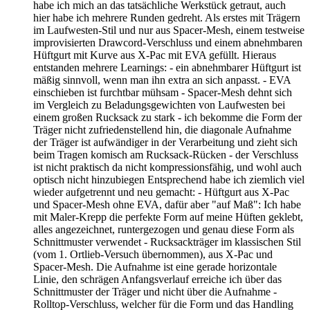
habe ich mich an das tatsächliche Werkstück getraut, auch
hier habe ich mehrere Runden gedreht. Als erstes mit Trägern
im Laufwesten-Stil und nur aus Spacer-Mesh, einem testweise
improvisierten Drawcord-Verschluss und einem abnehmbaren
Hüftgurt mit Kurve aus X-Pac mit EVA gefüllt. Hieraus
entstanden mehrere Learnings: - ein abnehmbarer Hüftgurt ist
mäßig sinnvoll, wenn man ihn extra an sich anpasst. - EVA
einschieben ist furchtbar mühsam - Spacer-Mesh dehnt sich
im Vergleich zu Beladungsgewichten von Laufwesten bei
einem großen Rucksack zu stark - ich bekomme die Form der
Träger nicht zufriedenstellend hin, die diagonale Aufnahme
der Träger ist aufwändiger in der Verarbeitung und zieht sich
beim Tragen komisch am Rucksack-Rücken - der Verschluss
ist nicht praktisch da nicht kompressionsfähig, und wohl auch
optisch nicht hinzubiegen Entsprechend habe ich ziemlich viel
wieder aufgetrennt und neu gemacht: - Hüftgurt aus X-Pac
und Spacer-Mesh ohne EVA, dafür aber "auf Maß": Ich habe
mit Maler-Krepp die perfekte Form auf meine Hüften geklebt,
alles angezeichnet, runtergezogen und genau diese Form als
Schnittmuster verwendet - Rucksackträger im klassischen Stil
(vom 1. Ortlieb-Versuch übernommen), aus X-Pac und
Spacer-Mesh. Die Aufnahme ist eine gerade horizontale
Linie, den schrägen Anfangsverlauf erreiche ich über das
Schnittmuster der Träger und nicht über die Aufnahme -
Rolltop-Verschluss, welcher für die Form und das Handling