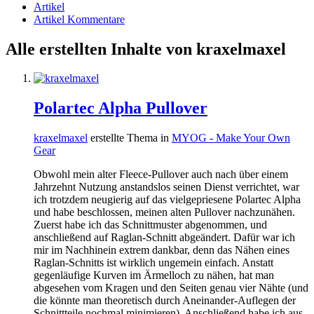
Artikel
Artikel Kommentare
Alle erstellten Inhalte von kraxelmaxel
Polartec Alpha Pullover
kraxelmaxel
erstellte Thema in
MYOG - Make Your Own
Gear
Obwohl mein alter Fleece-Pullover auch nach über einem
Jahrzehnt Nutzung anstandslos seinen Dienst verrichtet, war
ich trotzdem neugierig auf das vielgepriesene Polartec Alpha
und habe beschlossen, meinen alten Pullover nachzunähen.
Zuerst habe ich das Schnittmuster abgenommen, und
anschließend auf Raglan-Schnitt abgeändert. Dafür war ich
mir im Nachhinein extrem dankbar, denn das Nähen eines
Raglan-Schnitts ist wirklich ungemein einfach. Anstatt
gegenläufige Kurven im Ärmelloch zu nähen, hat man
abgesehen vom Kragen und den Seiten genau vier Nähte (und
die könnte man theoretisch durch Aneinander-Auflegen der
Schnittteile nochmal minimieren). Anschließend habe ich aus