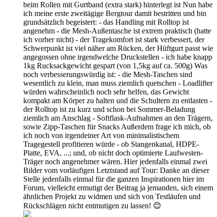
beim Rollen mit Gurtband (extra stark) hinterlegt ist Nun habe
ich meine erste zweitägige Bergtour damit bestritten und bin
grundsätzlich begeistert: - das Handling mit Rolltop ist
angenehm - die Mesh-Außentasche ist extrem praktisch (hatte
ich vorher nicht) - der Tragekomfort ist stark verbessert, der
Schwerpunkt ist viel näher am Rücken, der Hüftgurt passt wie
angegossen ohne irgendwelche Druckstellen - ich habe knapp
1kg Rucksackgewicht gespart (von 1,5kg auf ca. 500g) Was
noch verbesserungswürdig ist: - die Mesh-Taschen sind
wesentlich zu klein, man muss ziemlich quetschen - Loadlifter
würden wahrscheinlich noch sehr helfen, das Gewicht
kompakt am Körper zu halten und die Schultern zu entlasten -
der Rolltop ist zu kurz und schon bei Sommer-Beladung
ziemlich am Anschlag - Softflask-Aufnahmen an den Trägern,
sowie Zipp-Taschen für Snacks Außerdem frage ich mich, ob
ich noch von irgendeiner Art von minimalistischem
Tragegestell profitieren würde - ob Stangenkanal, HDPE-
Platte, EVA, ...; und, ob nicht doch optimierte Laufwesten-
Träger noch angenehmer wären. Hier jedenfalls einmal zwei
Bilder vom vorläufigen Letztstand auf Tour: Danke an dieser
Stelle jedenfalls einmal für die ganzen Inspirationen hier im
Forum, vielleicht ermutigt der Beitrag ja jemanden, sich einem
ähnlichen Projekt zu widmen und sich von Testläufen und
Rückschlägen nicht entmutigen zu lassen! 😊