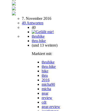
7. November 2016
49 Antworten
40
thruhike
thru-hike
(und 13 weitere)
Markiert mit:
thruhike
thru-hike
hike
thru
2016
micha90
micha
gear
review
cdt
gear-review