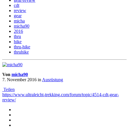
gear-review
cdt
review
gear
micha
micha90
2016
thru
hike
thru-hike
thruhike
Von
micha90
7. November 2016
in
Ausrüstung
Teilen
https://www.ultraleicht-trekking.com/forum/topic/4514-cdt-gear-
review/