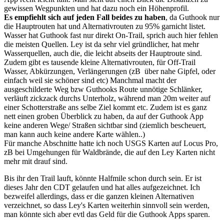
gewissen Wegpunkten und hat dazu noch ein Höhenprofil.
Es empfiehlt sich auf jeden Fall beides zu haben
, da Guthook nur
die Hauptrouten hat und Alternativrouten zu 95% garnicht listet.
Wasser hat Guthook fast nur direkt On-Trail, sprich auch hier fehlen
die meisten Quellen. Ley ist da sehr viel gründlicher, hat mehr
Wasserquellen, auch die, die leicht abseits der Hauptroute sind.
Zudem gibt es tausende kleine Alternativrouten, für Off-Trail
Wasser, Abkürzungen, Verlängerungen (zB über nahe Gipfel, oder
einfach weil sie schöner sind etc) Manchmal macht der
ausgeschilderte Weg bzw Guthooks Route unnötige Schlänker,
verläuft zickzack durchs Unterholz, während man 20m weiter auf
einer Schotterstraße ans selbe Ziel kommt etc. Zudem ist es ganz
nett einen groben Überblick zu haben, da auf der Guthook App
keine anderen Wege/ Straßen sichtbar sind (ziemlich bescheuert,
man kann auch keine andere Karte wählen..)
Für manche Abschnitte hatte ich noch USGS Karten auf Locus Pro,
zB bei Umgehungen für Waldbrände, die auf den Ley Karten nicht
mehr mit drauf sind.
Bis ihr den Trail lauft, könnte Halfmile schon durch sein. Er ist
dieses Jahr den CDT gelaufen und hat alles aufgezeichnet. Ich
bezweifel allerdings, dass er die ganzen kleinen Alternativen
verzeichnet, so dass Ley's Karten weiterhin sinnvoll sein werden,
man könnte sich aber evtl das Geld für die Guthook Apps sparen.