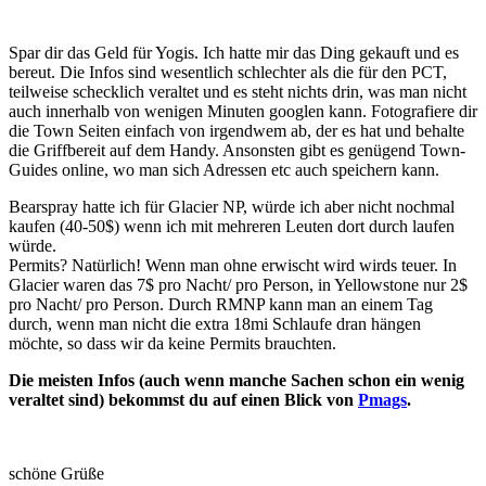
Spar dir das Geld für Yogis. Ich hatte mir das Ding gekauft und es
bereut. Die Infos sind wesentlich schlechter als die für den PCT,
teilweise schecklich veraltet und es steht nichts drin, was man nicht
auch innerhalb von wenigen Minuten googlen kann. Fotografiere dir
die Town Seiten einfach von irgendwem ab, der es hat und behalte
die Griffbereit auf dem Handy. Ansonsten gibt es genügend Town-
Guides online, wo man sich Adressen etc auch speichern kann.
Bearspray hatte ich für Glacier NP, würde ich aber nicht nochmal
kaufen (40-50$) wenn ich mit mehreren Leuten dort durch laufen
würde.
Permits? Natürlich! Wenn man ohne erwischt wird wirds teuer. In
Glacier waren das 7$ pro Nacht/ pro Person, in Yellowstone nur 2$
pro Nacht/ pro Person. Durch RMNP kann man an einem Tag
durch, wenn man nicht die extra 18mi Schlaufe dran hängen
möchte, so dass wir da keine Permits brauchten.
Die meisten Infos (auch wenn manche Sachen schon ein wenig
veraltet sind) bekommst du auf einen Blick von
Pmags
.
schöne Grüße