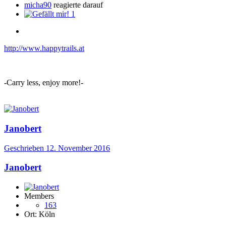
micha90
reagierte darauf
1
http://www.happytrails.at
-Carry less, enjoy more!-
Janobert
Geschrieben
12. November 2016
Janobert
Members
163
Ort:
Köln