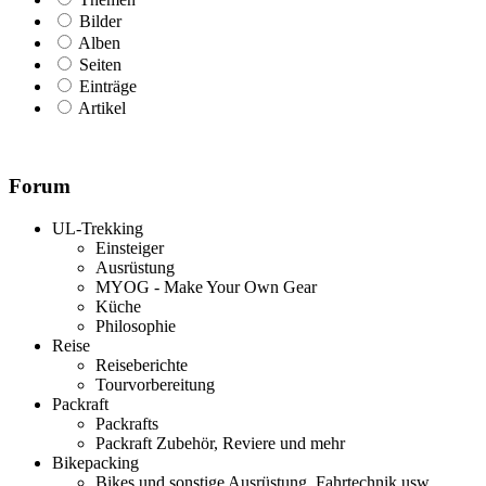
Bilder
Alben
Seiten
Einträge
Artikel
Forum
UL-Trekking
Einsteiger
Ausrüstung
MYOG - Make Your Own Gear
Küche
Philosophie
Reise
Reiseberichte
Tourvorbereitung
Packraft
Packrafts
Packraft Zubehör, Reviere und mehr
Bikepacking
Bikes und sonstige Ausrüstung, Fahrtechnik usw.