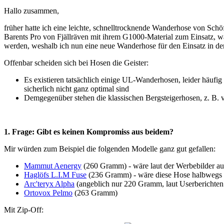
Hallo zusammen,
früher hatte ich eine leichte, schnelltrocknende Wanderhose von Schö
Barents Pro von Fjällräven mit ihrem G1000-Material zum Einsatz, w
werden, weshalb ich nun eine neue Wanderhose für den Einsatz in de
Offenbar scheiden sich bei Hosen die Geister:
Es existieren tatsächlich einige UL-Wanderhosen, leider häufig
sicherlich nicht ganz optimal sind
Demgegenüber stehen die klassischen Bergsteigerhosen, z. B.
1. Frage: Gibt es keinen Kompromiss aus beidem?
Mir würden zum Beispiel die folgenden Modelle ganz gut gefallen:
Mammut Aenergy
(260 Gramm) - wäre laut der Werbebilder auc
Haglöfs L.I.M Fuse
(236 Gramm) - wäre diese Hose halbwegs 
Arc'teryx Alpha
(angeblich nur 220 Gramm, laut Userberichten
Ortovox Pelmo
(263 Gramm)
Mit Zip-Off: