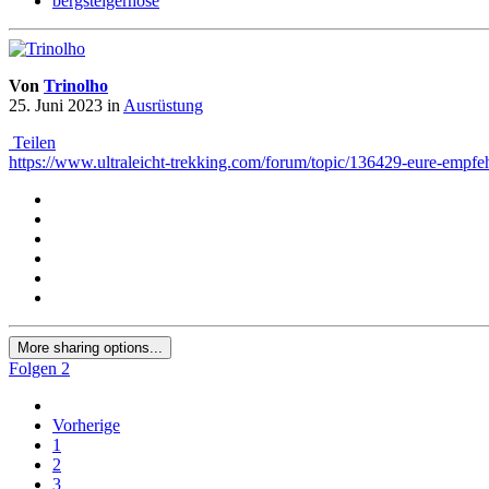
bergsteigerhose
Von
Trinolho
25. Juni 2023
in
Ausrüstung
Teilen
https://www.ultraleicht-trekking.com/forum/topic/136429-eure-em
More sharing options...
Folgen
2
Vorherige
1
2
3