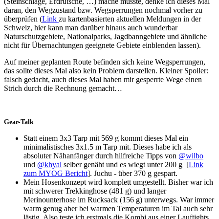
(Steinschläge, Erdrutsche, …) mache musste, denke ich dieses Mal
daran, den Wegzustand bzw. Wegsperrungen nochmal vorher zu
überprüfen (
Link
zu kartenbasierten aktuellen Meldungen in der
Schweiz, hier kann man darüber hinaus auch wunderbar
Naturschutzgebiete, Nationalparks, Jagdbanngebiete und ähnliche
nicht für Übernachtungen geeignete Gebiete einblenden lassen).
Auf meiner geplanten Route befinden sich keine Wegsperrungen,
das sollte dieses Mal also kein Problem darstellen. Kleiner Spoiler:
falsch gedacht, auch dieses Mal haben mir gesperrte Wege einen
Strich durch die Rechnung gemacht…
Gear-Talk
Statt einem 3x3 Tarp mit 569 g kommt dieses Mal ein
minimalistisches 3x1.5 m Tarp mit. Dieses habe ich als
absoluter Nähanfänger durch hilfreiche Tipps von
@wilbo
und
@khyal
selber genäht und es wiegt unter 200 g [
Link
zum MYOG Bericht
]. Juchu - über 370 g gespart.
Mein Hosenkonzept wird komplett umgestellt. Bisher war ich
mit schwerer Trekkinghose (481 g) und langer
Merinounterhose im Rucksack (156 g) unterwegs. War immer
warm genug aber bei warmen Temperaturen im Tal auch sehr
lästig. Also teste ich erstmals die Kombi aus einer Lauftights