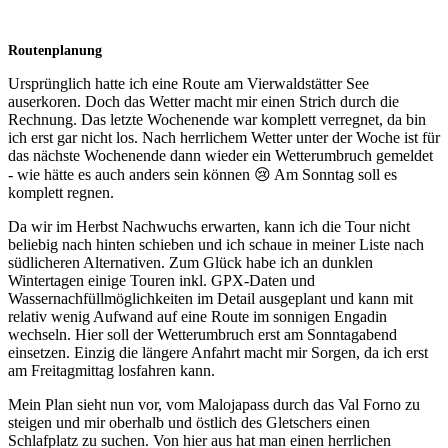
Routenplanung
Ursprünglich hatte ich eine Route am Vierwaldstätter See
auserkoren. Doch das Wetter macht mir einen Strich durch die
Rechnung. Das letzte Wochenende war komplett verregnet, da bin
ich erst gar nicht los. Nach herrlichem Wetter unter der Woche ist für
das nächste Wochenende dann wieder ein Wetterumbruch gemeldet
- wie hätte es auch anders sein können
😢
Am Sonntag soll es
komplett regnen.
Da wir im Herbst Nachwuchs erwarten, kann ich die Tour nicht
beliebig nach hinten schieben und ich schaue in meiner Liste nach
südlicheren Alternativen. Zum Glück habe ich an dunklen
Wintertagen einige Touren inkl. GPX-Daten und
Wassernachfüllmöglichkeiten im Detail ausgeplant und kann mit
relativ wenig Aufwand auf eine Route im sonnigen Engadin
wechseln. Hier soll der Wetterumbruch erst am Sonntagabend
einsetzen. Einzig die längere Anfahrt macht mir Sorgen, da ich erst
am Freitagmittag losfahren kann.
Mein Plan sieht nun vor, vom Malojapass durch das Val Forno zu
steigen und mir oberhalb und östlich des Gletschers einen
Schlafplatz zu suchen. Von hier aus hat man einen herrlichen