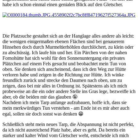
habe ich schon einmal einen genialen Blick auf den Gletscher.
Die Platzsuche gestaltet sich an der Hanglage alles andere als leicht:
die wenigen einigermaßen ebenen Flächen sind bei genauerem
Hinsehen doch durch Murmeltierhöhlen durchlöchert, zu klein oder
zu abschüssig. Ich laufe hin und her. Ein Pärchen von der nahen
Fornohütte hat sich wohl für den Sonnenuntergang ein privates
Plätzchen auf einem Fels gesucht und beobachtet mein Tun von
oben. Sie denken sich anscheinend, dass ich den Weg zur Hütte
verloren habe und zeigen in die Richtung zur Hütte. Ich winke
freundlich zurück und strecke den Daumen nach oben, um zu
zeigen, dass bei mir alles in Ordnung ist. Spätestens als ich mich
probeweise an die ein oder andere Stelle ins Gras lege, bezweifle ich
aber, ob die beiden mir das glauben
🤪
Nachdem ich mein Tarp anfange aufzubauen, hoffe ich, dass sie
mein merkwürdiges Tun verstehen - am Ende ist es mir aber auch
egal, sollen sie doch sonst was denken
😁
Schließlich steht mein neues Tarp, die Abspannung ist nicht perfekt,
da ich nicht ausreichend Platz habe, aber es geht. Da bereits ein
starker und kalter Wind vom Gletscher weht, entscheide ich mich