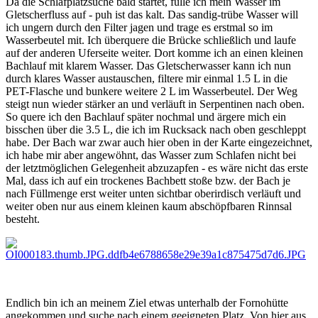
Da die Schlafplatzsuche bald startet, fülle ich mein Wasser im
Gletscherfluss auf - puh ist das kalt. Das sandig-trübe Wasser will
ich ungern durch den Filter jagen und trage es erstmal so im
Wasserbeutel mit. Ich überquere die Brücke schließlich und laufe
auf der anderen Uferseite weiter. Dort komme ich an einen kleinen
Bachlauf mit klarem Wasser. Das Gletscherwasser kann ich nun
durch klares Wasser austauschen, filtere mir einmal 1.5 L in die
PET-Flasche und bunkere weitere 2 L im Wasserbeutel. Der Weg
steigt nun wieder stärker an und verläuft in Serpentinen nach oben.
So quere ich den Bachlauf später nochmal und ärgere mich ein
bisschen über die 3.5 L, die ich im Rucksack nach oben geschleppt
habe. Der Bach war zwar auch hier oben in der Karte eingezeichnet,
ich habe mir aber angewöhnt, das Wasser zum Schlafen nicht bei
der letztmöglichen Gelegenheit abzuzapfen - es wäre nicht das erste
Mal, dass ich auf ein trockenes Bachbett stoße bzw. der Bach je
nach Füllmenge erst weiter unten sichtbar oberirdisch verläuft und
weiter oben nur aus einem kleinen kaum abschöpfbaren Rinnsal
besteht.
Endlich bin ich an meinem Ziel etwas unterhalb der Fornohütte
angekommen und suche nach einem geeigneten Platz. Von hier aus