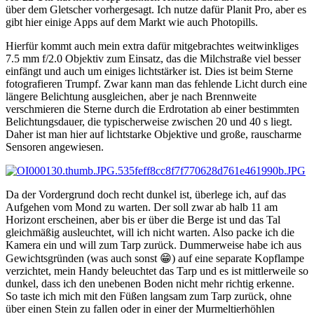
über dem Gletscher vorhergesagt. Ich nutze dafür Planit Pro, aber es
gibt hier einige Apps auf dem Markt wie auch Photopills.
Hierfür kommt auch mein extra dafür mitgebrachtes weitwinkliges
7.5 mm f/2.0 Objektiv zum Einsatz, das die Milchstraße viel besser
einfängt und auch um einiges lichtstärker ist. Dies ist beim Sterne
fotografieren Trumpf. Zwar kann man das fehlende Licht durch eine
längere Belichtung ausgleichen, aber je nach Brennweite
verschmieren die Sterne durch die Erdrotation ab einer bestimmten
Belichtungsdauer, die typischerweise zwischen 20 und 40 s liegt.
Daher ist man hier auf lichtstarke Objektive und große, rauscharme
Sensoren angewiesen.
Da der Vordergrund doch recht dunkel ist, überlege ich, auf das
Aufgehen vom Mond zu warten. Der soll zwar ab halb 11 am
Horizont erscheinen, aber bis er über die Berge ist und das Tal
gleichmäßig ausleuchtet, will ich nicht warten. Also packe ich die
Kamera ein und will zum Tarp zurück. Dummerweise habe ich aus
Gewichtsgründen (was auch sonst
😁
) auf eine separate Kopflampe
verzichtet, mein Handy beleuchtet das Tarp und es ist mittlerweile so
dunkel, dass ich den unebenen Boden nicht mehr richtig erkenne.
So taste ich mich mit den Füßen langsam zum Tarp zurück, ohne
über einen Stein zu fallen oder in einer der Murmeltierhöhlen