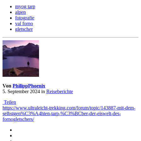
myog tarp
alpen
fotografie
val forno
gletscher
Von
PhilippPhoenix
5. September 2024
in
Reiseberichte
Teilen
https://www.ultraleicht-trekking.com/forum/topic/143887-mit-dem-
selbstgen%C3%A4hten-tarp-%C3%BCber-der-eiswelt-des-
fornogletschers/