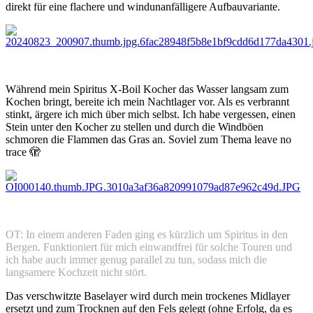
direkt für eine flachere und windunanfälligere Aufbauvariante.
Während mein Spiritus X-Boil Kocher das Wasser langsam zum
Kochen bringt, bereite ich mein Nachtlager vor. Als es verbrannt
stinkt, ärgere ich mich über mich selbst. Ich habe vergessen, einen
Stein unter den Kocher zu stellen und durch die Windböen
schmoren die Flammen das Gras an. Soviel zum Thema leave no
trace
🫣
OT: In einem anderen Faden ging es kürzlich um Spiritus in den
Bergen. Funktioniert für mich einwandfrei für solche Touren und
ich habe auch immer genug parallel zu tun, sodass mich die
langsamere Kochzeit nicht stört.
Das verschwitzte Baselayer wird durch mein trockenes Midlayer
ersetzt und zum Trocknen auf den Fels gelegt (ohne Erfolg, da es