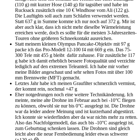
(110 g) mit kurzer Hose (140 g) für tagsüber und habe im
Rucksack zusätzlich eine 10 € Windhose vom Ali (122 g).
Die Lauftights soll auch zum Schlafen verwendet werden.
Statt 637 g in Summe komme ich nur noch auf 372 g. Mir ist
aber auch klar, dass ich nicht mehr dieselbe Wärmeleistung
erreichen werde, doch es sollte für die meisten 3-Jahreszeiten-
Touren ohne größeren Schneekontakt ausreichen.
Statt meinem kleinen Olympus Pancake-Objektiv mit 97 g
packe ich das Pro-Modell 12-100 f4 mit 669 g ein. Das 75-
300 Tele mit 455 g bleibt dafür zuhause. Für zusätzliche 117
g habe ich damit erheblich bessere Fotoqualität und verzichte
lediglich auf den extremen Teleanteil. Ich habe mir vorher
meine Bilder angeschaut und sehr selten Fotos mit über 100
mm Brennweite (MFT) gemacht.
Letztes Jahr habe ich meinen Graufilter schmerzlich vermisst,
der kommt rein, nochmal +47 g
Eher notgedrungen noch eine weitere Technikänderung. Ich
meinte, meine alte Drohne im Februar auch bei -10°C fliegen
zu können, obwohl sie nur bis 0°C ausgelegt ist. Die Drohne
war da leider andere Meinung und ist kurzerhand abgestürzt.
Ich konnte sie wiederfinden aber da war nichts mehr zu retten.
Also das Nachfolgemodell, das auch bis -10°C ausgelegt ist,
zum Geburtstag schenken lassen. Die Drohnen sind gleich
leicht aber die neue Fernbedienung leider etwas schwerer
(+120 g)
😭