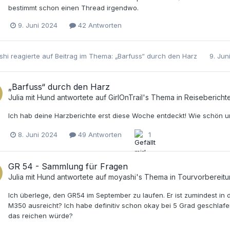
bestimmt schon einen Thread irgendwo.
9. Juni 2024
42 Antworten
shi
reagierte auf Beitrag im Thema:
„Barfuss“ durch den Harz
9. Jun
„Barfuss“ durch den Harz
Julia mit Hund
antwortete auf
GirlOnTrail
's Thema in
Reisebericht
Ich hab deine Harzberichte erst diese Woche entdeckt! Wie schön und 
8. Juni 2024
49 Antworten
1
GR 54 - Sammlung für Fragen
Julia mit Hund
antwortete auf
moyashi
's Thema in
Tourvorbereit
Ich überlege, den GR54 im September zu laufen. Er ist zumindest i
M350 ausreicht? Ich habe definitiv schon okay bei 5 Grad geschlaf
das reichen würde?