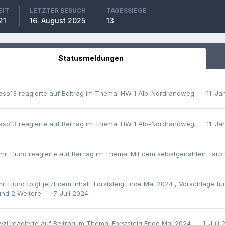
EIT
LETZTER BESUCH
TAGESSIEGE
21
16. August 2025
13
Statusmeldungen
aso13
reagierte auf Beitrag im Thema:
HW 1 Alb-Nordrandweg
11. J
aso13
reagierte auf Beitrag im Thema:
HW 1 Alb-Nordrandweg
11. J
 mit Hund
reagierte auf Beitrag im Thema:
Mit dem selbstgenähten Tarp 
mit Hund
folgt jetzt dem Inhalt:
Forststeig Ende Mai 2024
,
Vorschläge fü
und 2 Weitere
7. Juli 2024
yzi
reagierte auf Beitrag im Thema:
Forststeig Ende Mai 2024
1. Juli