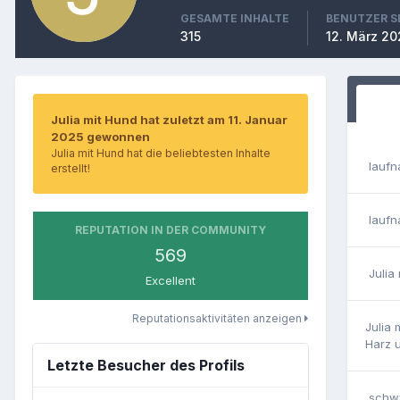
GESAMTE INHALTE
BENUTZER S
315
12. März 20
Julia mit Hund hat zuletzt am 11. Januar
2025 gewonnen
Julia mit Hund hat die beliebtesten Inhalte
laufn
erstellt!
laufn
REPUTATION IN DER COMMUNITY
569
Julia
Excellent
Reputationsaktivitäten anzeigen
Julia 
Harz
Letzte Besucher des Profils
schw