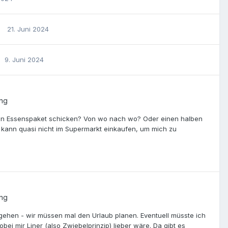
21. Juni 2024
9. Juni 2024
ung
 ein Essenspaket schicken? Von wo nach wo? Oder einen halben
h kann quasi nicht im Supermarkt einkaufen, um mich zu
ung
hen - wir müssen mal den Urlaub planen. Eventuell müsste ich
i mir Liner (also Zwiebelprinzip) lieber wäre. Da gibt es