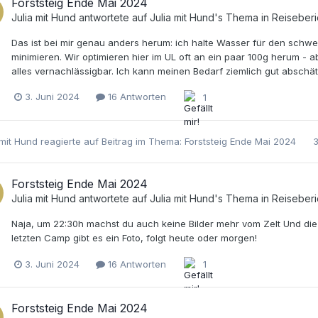
Forststeig Ende Mai 2024
Julia mit Hund
antwortete auf
Julia mit Hund
's Thema in
Reiseberi
Das ist bei mir genau anders herum: ich halte Wasser für den schw
minimieren. Wir optimieren hier im UL oft an ein paar 100g herum - a
alles vernachlässigbar. Ich kann meinen Bedarf ziemlich gut abschä
3. Juni 2024
16 Antworten
1
 mit Hund
reagierte auf Beitrag im Thema:
Forststeig Ende Mai 2024
3
Forststeig Ende Mai 2024
Julia mit Hund
antwortete auf
Julia mit Hund
's Thema in
Reiseberi
Naja, um 22:30h machst du auch keine Bilder mehr vom Zelt Und die
letzten Camp gibt es ein Foto, folgt heute oder morgen!
3. Juni 2024
16 Antworten
1
Forststeig Ende Mai 2024