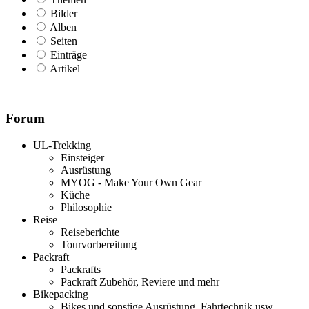
Bilder
Alben
Seiten
Einträge
Artikel
Forum
UL-Trekking
Einsteiger
Ausrüstung
MYOG - Make Your Own Gear
Küche
Philosophie
Reise
Reiseberichte
Tourvorbereitung
Packraft
Packrafts
Packraft Zubehör, Reviere und mehr
Bikepacking
Bikes und sonstige Ausrüstung, Fahrtechnik usw.