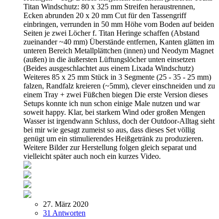
Titan Windschutz: 80 x 325 mm Streifen heraustrennen,
Ecken abrunden 20 x 20 mm Cut für den Tassengriff
einbringen, verrunden in 50 mm Höhe vom Boden auf beiden
Seiten je zwei Löcher f. Titan Heringe schaffen (Abstand
zueinander ~40 mm) Überstände entfernen, Kanten glätten im
unteren Bereich Metallplättchen (innen) und Neodym Magnet
(außen) in die äußersten Lüftungslöcher unten einsetzen
(Beides ausgeschlachtet aus einem Lixada Windschutz)
Weiteres 85 x 25 mm Stück in 3 Segmente (25 - 35 - 25 mm)
falzen, Randfalz kreieren (~5mm), clever einschneiden und zu
einem Tray + zwei Füßchen biegen Die erste Version dieses
Setups konnte ich nun schon einige Male nutzen und war
soweit happy. Klar, bei starkem Wind oder großen Mengen
Wasser ist irgendwann Schluss, doch der Outdoor-Alltag sieht
bei mir wie gesagt zumeist so aus, dass dieses Set völlig
genügt um ein stimulierendes Heißgetränk zu produzieren.
Weitere Bilder zur Herstellung folgen gleich separat und
vielleicht später auch noch ein kurzes Video.
27. März 2020
31 Antworten