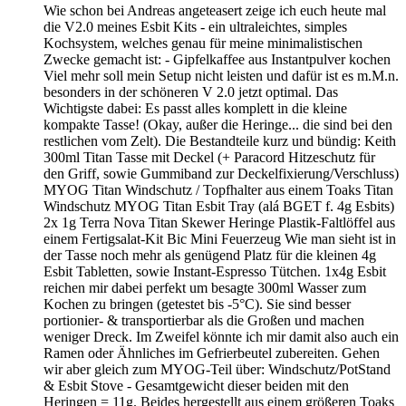
Wie schon bei Andreas angeteasert zeige ich euch heute mal
die V2.0 meines Esbit Kits - ein ultraleichtes, simples
Kochsystem, welches genau für meine minimalistischen
Zwecke gemacht ist: - Gipfelkaffee aus Instantpulver kochen
Viel mehr soll mein Setup nicht leisten und dafür ist es m.M.n.
besonders in der schöneren V 2.0 jetzt optimal. Das
Wichtigste dabei: Es passt alles komplett in die kleine
kompakte Tasse! (Okay, außer die Heringe... die sind bei den
restlichen vom Zelt). Die Bestandteile kurz und bündig: Keith
300ml Titan Tasse mit Deckel (+ Paracord Hitzeschutz für
den Griff, sowie Gummiband zur Deckelfixierung/Verschluss)
MYOG Titan Windschutz / Topfhalter aus einem Toaks Titan
Windschutz MYOG Titan Esbit Tray (alá BGET f. 4g Esbits)
2x 1g Terra Nova Titan Skewer Heringe Plastik-Faltlöffel aus
einem Fertigsalat-Kit Bic Mini Feuerzeug Wie man sieht ist in
der Tasse noch mehr als genügend Platz für die kleinen 4g
Esbit Tabletten, sowie Instant-Espresso Tütchen. 1x4g Esbit
reichen mir dabei perfekt um besagte 300ml Wasser zum
Kochen zu bringen (getestet bis -5°C). Sie sind besser
portionier- & transportierbar als die Großen und machen
weniger Dreck. Im Zweifel könnte ich mir damit also auch ein
Ramen oder Ähnliches im Gefrierbeutel zubereiten. Gehen
wir aber gleich zum MYOG-Teil über: Windschutz/PotStand
& Esbit Stove - Gesamtgewicht dieser beiden mit den
Heringen = 11g. Beides hergestellt aus einem größeren Toaks