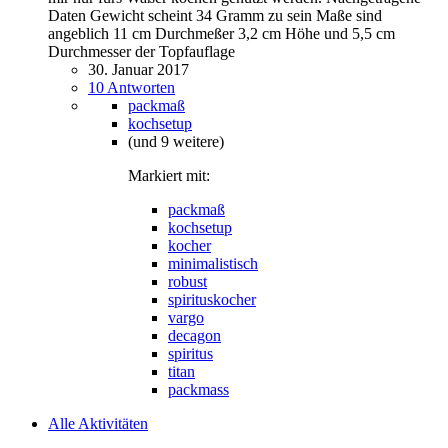
Daten Gewicht scheint 34 Gramm zu sein Maße sind
angeblich 11 cm Durchmeßer 3,2 cm Höhe und 5,5 cm
Durchmesser der Topfauflage
30. Januar 2017
10 Antworten
packmaß
kochsetup
(und 9 weitere)
Markiert mit:
packmaß
kochsetup
kocher
minimalistisch
robust
spirituskocher
vargo
decagon
spiritus
titan
packmass
Alle Aktivitäten