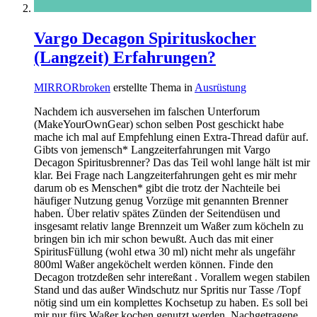
Vargo Decagon Spirituskocher
(Langzeit) Erfahrungen?
MIRRORbroken
erstellte Thema in
Ausrüstung
Nachdem ich ausversehen im falschen Unterforum
(MakeYourOwnGear) schon selben Post geschickt habe
mache ich mal auf Empfehlung einen Extra-Thread dafür auf.
Gibts von jemensch* Langzeiterfahrungen mit Vargo
Decagon Spiritusbrenner? Das das Teil wohl lange hält ist mir
klar. Bei Frage nach Langzeiterfahrungen geht es mir mehr
darum ob es Menschen* gibt die trotz der Nachteile bei
häufiger Nutzung genug Vorzüge mit genannten Brenner
haben. Über relativ spätes Zünden der Seitendüsen und
insgesamt relativ lange Brennzeit um Waßer zum köcheln zu
bringen bin ich mir schon bewußt. Auch das mit einer
SpiritusFüllung (wohl etwa 30 ml) nicht mehr als ungefähr
800ml Waßer angeköchelt werden können. Finde den
Decagon trotzdeßen sehr intereßant . Vorallem wegen stabilen
Stand und das außer Windschutz nur Spritis nur Tasse /Topf
nötig sind um ein komplettes Kochsetup zu haben. Es soll bei
mir nur fürs Waßer kochen genutzt werden. Nachgetragene