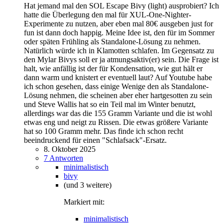
Hat jemand mal den SOL Escape Bivy (light) ausprobiert? Ich
hatte die Überlegung den mal für XUL-One-Nighter-
Experimente zu nutzen, aber eben mal 80€ ausgeben just for
fun ist dann doch happig. Meine Idee ist, den für im Sommer
oder späten Frühling als Standalone-Lösung zu nehmen.
Natürlich würde ich in Klamotten schlafen. Im Gegensatz zu
den Mylar Bivys soll er ja atmungsaktiv(er) sein. Die Frage ist
halt, wie anfällig ist der für Kondensation, wie gut hält er
dann warm und knistert er eventuell laut? Auf Youtube habe
ich schon gesehen, dass einige Wenige den als Standalone-
Lösung nehmen, die scheinen aber eher hartgesotten zu sein
und Steve Wallis hat so ein Teil mal im Winter benutzt,
allerdings war das die 155 Gramm Variante und die ist wohl
etwas eng und neigt zu Rissen. Die etwas größere Variante
hat so 100 Gramm mehr. Das finde ich schon recht
beeindruckend für einen "Schlafsack"-Ersatz.
8. Oktober 2025
7 Antworten
minimalistisch
bivy
(und 3 weitere)
Markiert mit:
minimalistisch